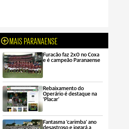
MAIS PARANAENSE
Furacão faz 2x0 no Coxa
e é campeão Paranaense
Rebaixamento do
Operário é destaque na
‘Placar’
Fantasma ‘carimba’ ano
desastroso e jogará a