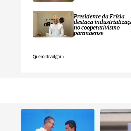
Presidente da Frísia
destaca industrializa
no cooperativismo
paranaense
Quero divulgar