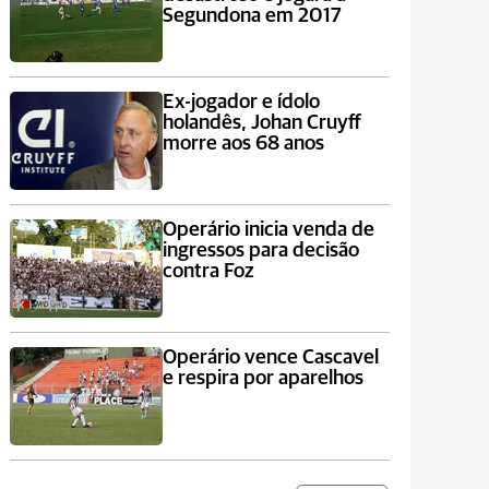
Segundona em 2017
Ex-jogador e ídolo
holandês, Johan Cruyff
morre aos 68 anos
Operário inicia venda de
ingressos para decisão
contra Foz
Operário vence Cascavel
e respira por aparelhos