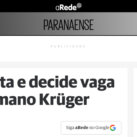
PARANAENSE
PUBLICIDADE
a e decide vaga
rmano Krüger
Siga
aRede
no Google