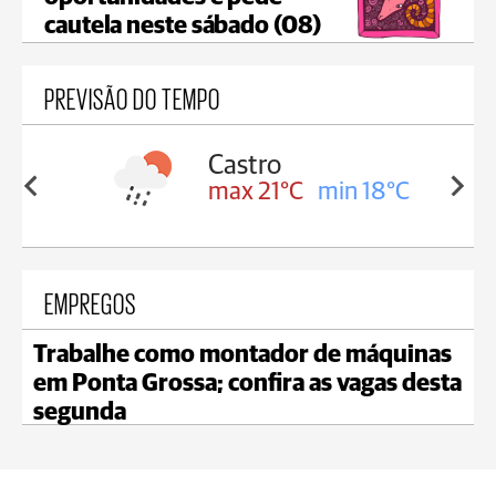
cautela neste sábado (08)
PREVISÃO DO TEMPO
sa
Castro
in 18°C
max 21°C
min 18°C
EMPREGOS
Trabalhe como montador de máquinas
em Ponta Grossa; confira as vagas desta
segunda