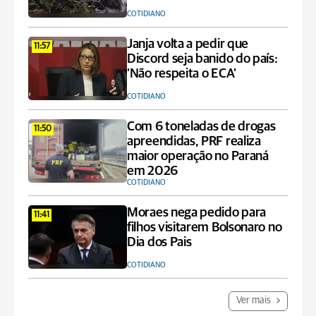
COTIDIANO
Janja volta a pedir que
11:57
Discord seja banido do país:
'Não respeita o ECA'
COTIDIANO
Com 6 toneladas de drogas
11:50
apreendidas, PRF realiza
maior operação no Paraná
em 2026
COTIDIANO
Moraes nega pedido para
11:41
filhos visitarem Bolsonaro no
Dia dos Pais
COTIDIANO
Ver mais