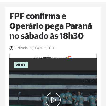
FPF confirma e
Operário pega Paraná
no sábado às 18h30
Publicado:
31/03/2015, 18:31
Siga
aRede
no Google
VÍDEO