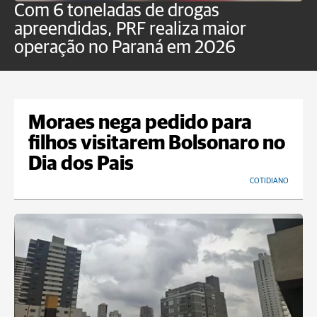
Com 6 toneladas de drogas
F
apreendidas, PRF realiza maior
p
operação no Paraná em 2026
Moraes nega pedido para
filhos visitarem Bolsonaro no
Dia dos Pais
COTIDIANO