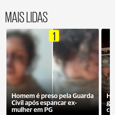
MAIS LIDAS
1
Homem é preso pela Guarda
Ho
Civil após espancar ex-
gr
mulher em PG
co