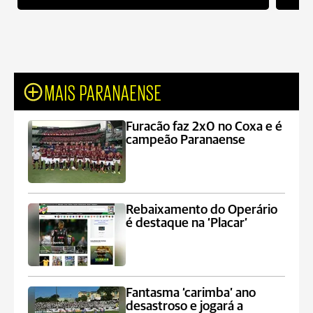
MAIS PARANAENSE
Furacão faz 2x0 no Coxa e é
campeão Paranaense
Rebaixamento do Operário
é destaque na ‘Placar’
Fantasma ‘carimba’ ano
desastroso e jogará a