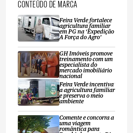
CONTEÚDO DE MARCA
Feira Verde fortalece
agricultura familiar
em PG na ‘Expedição
A Força do Agro’
GH Imóveis promove
treinamento com um
especialista do
mercado imobiliário
nacional
Feira Verde incentiva
a agricultura familiar
e preserva o meio
ambiente
Comente e concorra a
uma viagem
romântica para