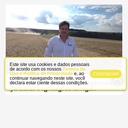
Este site usa cookies e dados pessoais
de acordo com os nossos
Termos de
Uso e Política de Privacidade
e, ao
CONTINUAR
continuar navegando neste site, você
declara estar ciente dessas condições.
NH Sementes investe em tecnologia para
fortalecer o agronegócio na região