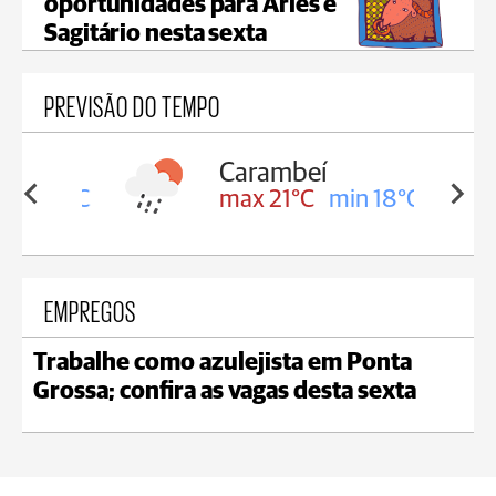
oportunidades para Áries e
Sagitário nesta sexta
PREVISÃO DO TEMPO
Carambeí
in 18°C
max 21°C
min 18°C
EMPREGOS
Trabalhe como azulejista em Ponta
Grossa; confira as vagas desta sexta