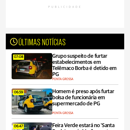
PUBLICIDADE
ÚLTIMAS NOTÍCIAS
Grupo suspeito de furtar
07:08
estabelecimentos em
Telêmaco Borba é detido em
PG
PONTA GROSSA
Homem é preso após furtar
06:59
bolsa de funcionária em
supermercado de PG
PONTA GROSSA
Feira Verde estará no 'Santa
06:47