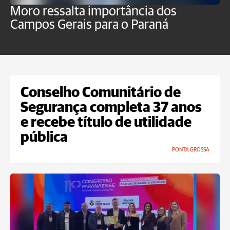
Moro ressalta importância dos
E
Campos Gerais para o Paraná
m
Conselho Comunitário de
Segurança completa 37 anos
e recebe título de utilidade
pública
PONTA GROSSA