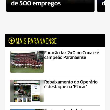
de 500 empregos
des
MAIS PARANAENSE
Furacão faz 2x0 no Coxa e é
campeão Paranaense
Rebaixamento do Operário
é destaque na ‘Placar’