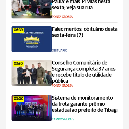
Paula' e mais 14 vilas nesta
sexta; veja sua rua
PONTA GROSSA
Falecimentos: obituário desta
06:39
sexta-feira (7)
OBITUÁRIO
Conselho Comunitário de
03:30
Segurança completa 37 anos
e recebe título de utilidade
pública
PONTA GROSSA
Sistema de monitoramento
03:00
da frota garante prêmio
estadual ao prefeito de Tibagi
CAMPOS GERAIS