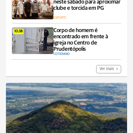
neste sábado para aproximar
clube e torcida em PG
ESPORTE
Corpo de homem é
10:38
encontrado em frente à
igreja no Centro de
Prudentópolis
COTIDIANO
Ver mais