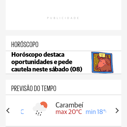
PUBLICIDADE
HORÓSCOPO
Horóscopo destaca
oportunidades e pede
cautela neste sábado (08)
PREVISÃO DO TEMPO
Carambeí
in 18°C
max 20°C
min 18°C