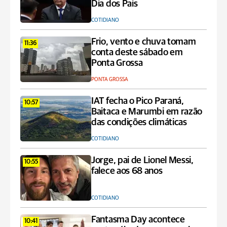
Dia dos Pais
COTIDIANO
Frio, vento e chuva tomam
11:36
conta deste sábado em
Ponta Grossa
PONTA GROSSA
IAT fecha o Pico Paraná,
10:57
Baitaca e Marumbi em razão
das condições climáticas
COTIDIANO
Jorge, pai de Lionel Messi,
10:55
falece aos 68 anos
COTIDIANO
Fantasma Day acontece
10:41