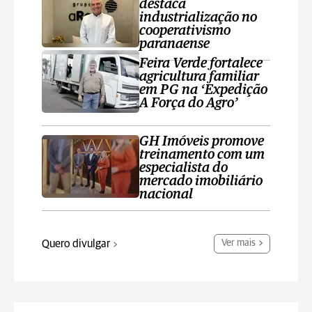
destaca
industrialização no
cooperativismo
paranaense
Feira Verde fortalece
agricultura familiar
em PG na ‘Expedição
A Força do Agro’
GH Imóveis promove
treinamento com um
especialista do
mercado imobiliário
nacional
Quero divulgar
Ver mais