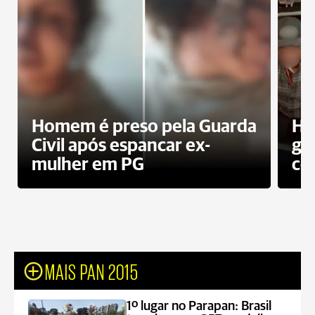
Homem é preso pela Guarda
Ho
Civil após espancar ex-
gr
mulher em PG
co
MAIS PAN 2015
1º lugar no Parapan: Brasil