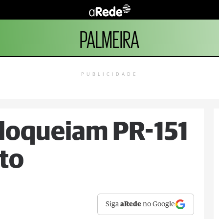
PALMEIRA
PUBLICIDADE
bloqueiam PR-151
to
Siga
aRede
no Google