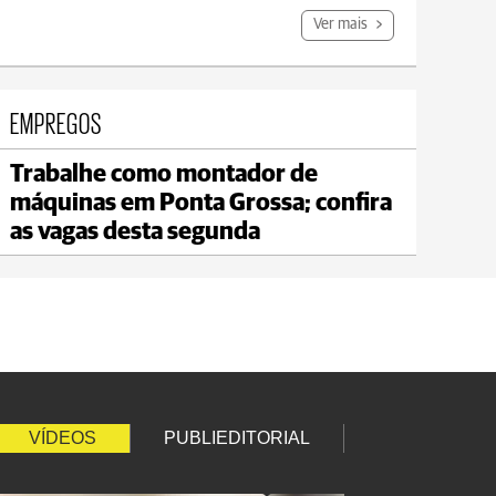
Ver mais
EMPREGOS
Trabalhe como montador de
Telêmaco Borba
máquinas em Ponta Grossa; confira
max 22°C
min 19°C
as vagas desta segunda
VÍDEOS
PUBLIEDITORIAL