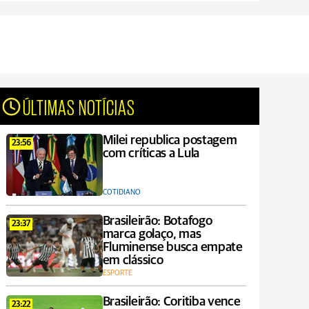
ÚLTIMAS NOTÍCIAS
Milei republica postagem
23:56
com críticas a Lula
COTIDIANO
Brasileirão: Botafogo
23:37
marca golaço, mas
Fluminense busca empate
em clássico
ESPORTE
Brasileirão: Coritiba vence
23:22