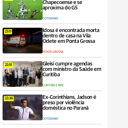
Chapecoense e se
aproxima do G5
COTIDIANO
Idosa é encontrada morta
23:11
dentro de casa na Vila
Odete em Ponta Grossa
PONTA GROSSA
Gleisi cumpre agendas
22:51
com ministro da Saúde em
Curitiba
CURITIBA E RMC
Ex-Corinthians, Jadson é
22:36
preso por violência
doméstica no Paraná
COTIDIANO