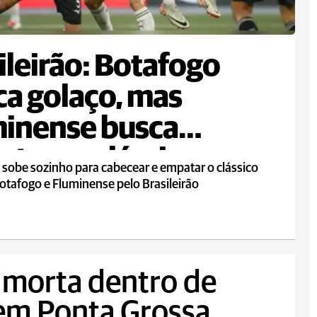
ileirão: Botafogo
a golaço, mas
inense busca
te em clássico
 sobe sozinho para cabecear e empatar o clássico
otafogo e Fluminense pelo Brasileirão
 morta dentro de
 em Ponta Grossa