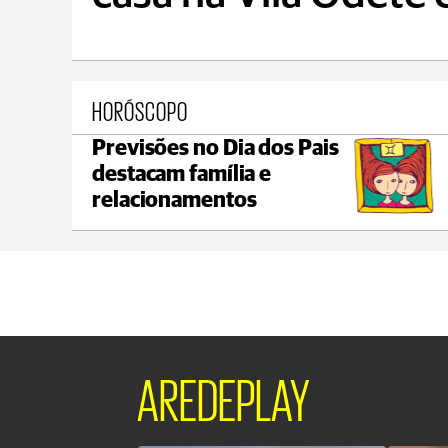
HORÓSCOPO
Previsões no Dia dos Pais
Jaguariaíva
destacam família e
C
max 20°C
min 18°C
relacionamentos
AREDEPLAY