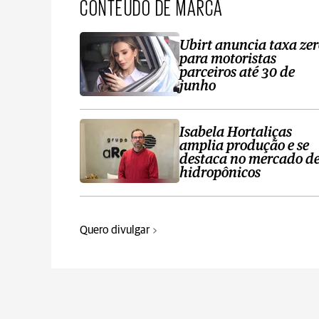
CONTEÚDO DE MARCA
Ubirt anuncia taxa ze
para motoristas
parceiros até 30 de
junho
Isabela Hortaliças
amplia produção e se
destaca no mercado d
hidropônicos
Quero divulgar