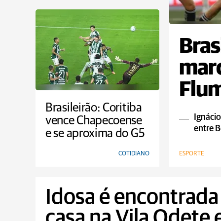
Bras
marc
Flum
empa
Brasileirão: Coritiba
Ignácio
vence Chapecoense
entre B
e se aproxima do G5
COTIDIANO
ESPORTE
Idosa é encontrada
casa na Vila Odete