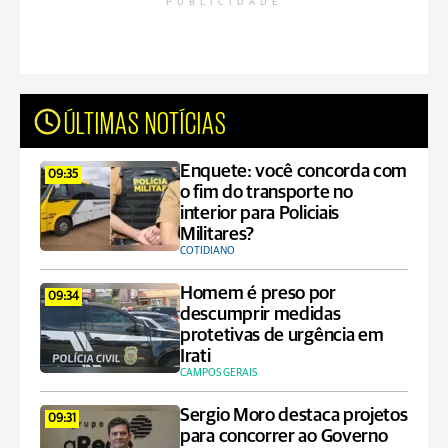
PUBLICIDADE
ÚLTIMAS NOTÍCIAS
Enquete: você concorda com
09:35
o fim do transporte no
interior para Policiais
Militares?
COTIDIANO
Homem é preso por
09:34
descumprir medidas
protetivas de urgência em
Irati
CAMPOS GERAIS
Sergio Moro destaca projetos
09:31
para concorrer ao Governo