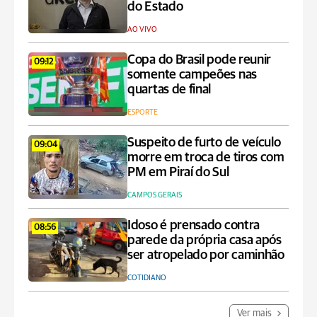
do Estado
AO VIVO
Copa do Brasil pode reunir
09:12
somente campeões nas
quartas de final
ESPORTE
Suspeito de furto de veículo
09:04
morre em troca de tiros com
PM em Piraí do Sul
CAMPOS GERAIS
Idoso é prensado contra
08:56
parede da própria casa após
ser atropelado por caminhão
COTIDIANO
Ver mais