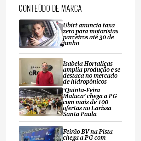
CONTEÚDO DE MARCA
Ubirt anuncia taxa
zero para motoristas
parceiros até 30 de
junho
Isabela Hortaliças
amplia produção e se
destaca no mercado
de hidropônicos
‘Quinta-Feira
Maluca’ chega a PG
com mais de 100
ofertas no Larissa
Santa Paula
Feirão BV na Pista
chega a PG com