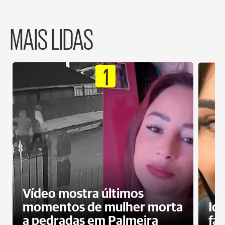
MAIS LIDAS
1
Vídeo mostra últimos
momentos de mulher morta
Id
a pedradas em Palmeira
fa