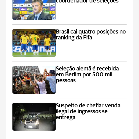
coordenador de seleções
Brasil cai quatro posições no
ranking da Fifa
Seleção alemã é recebida
em Berlim por 500 mil
pessoas
Suspeito de chefiar venda
ilegal de ingressos se
entrega