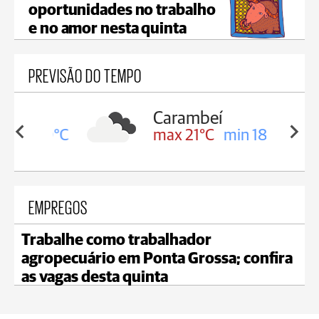
oportunidades no trabalho
e no amor nesta quinta
PREVISÃO DO TEMPO
Carambeí
in 19°C
max 21°C
min 18°C
EMPREGOS
Trabalhe como trabalhador
agropecuário em Ponta Grossa; confira
as vagas desta quinta