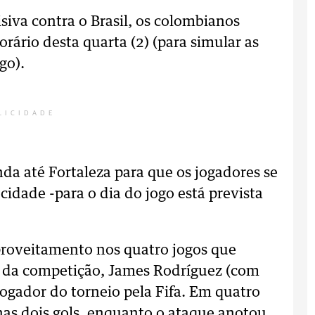
isiva contra o Brasil, os colombianos
orário desta quarta (2) (para simular as
go).
LICIDADE
nda até Fortaleza para que os jogadores se
idade -para o dia do jogo está prevista
proveitamento nos quatro jogos que
o da competição, James Rodríguez (com
jogador do torneio pela Fifa. Em quatro
nas dois gols, enquanto o ataque anotou