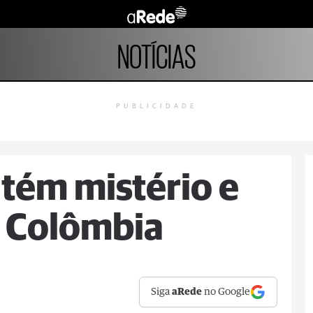
NOTÍCIAS
PUBLICIDADE
ém mistério e
a Colômbia
Siga
aRede
no Google