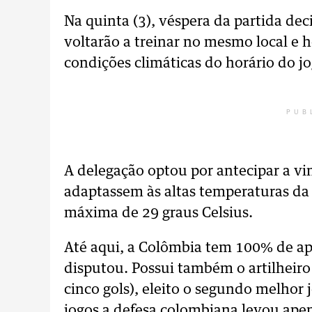
Na quinta (3), véspera da partida dec
voltarão a treinar no mesmo local e h
condições climáticas do horário do jo
PUB
A delegação optou por antecipar a vi
adaptassem às altas temperaturas da c
máxima de 29 graus Celsius.
Até aqui, a Colômbia tem 100% de a
disputou. Possui também o artilheir
cinco gols), eleito o segundo melhor 
jogos a defesa colombiana levou ape