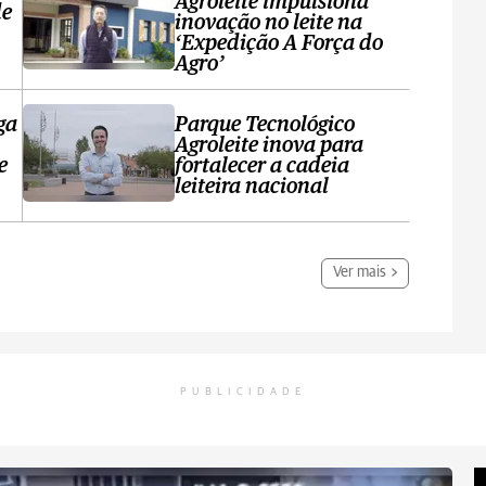
Agroleite impulsiona
de
inovação no leite na
‘Expedição A Força do
Agro’
ga
Parque Tecnológico
Agroleite inova para
e
fortalecer a cadeia
leiteira nacional
Ver mais
PUBLICIDADE