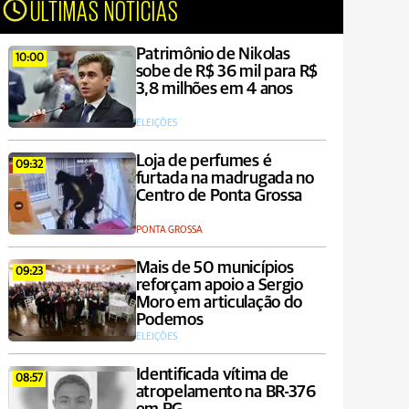
ÚLTIMAS NOTÍCIAS
Patrimônio de Nikolas
10:00
sobe de R$ 36 mil para R$
3,8 milhões em 4 anos
ELEIÇÕES
Loja de perfumes é
09:32
furtada na madrugada no
Centro de Ponta Grossa
PONTA GROSSA
Mais de 50 municípios
09:23
reforçam apoio a Sergio
Moro em articulação do
Podemos
ELEIÇÕES
Identificada vítima de
08:57
atropelamento na BR-376