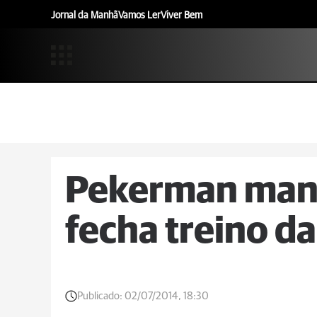
Jornal da Manhã
Vamos Ler
Viver Bem
Pekerman mant
fecha treino d
Publicado:
02/07/2014, 18:30