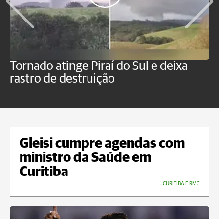
Tornado atinge Piraí do Sul e deixa
H
rastro de destruição
C
m
Gleisi cumpre agendas com
ministro da Saúde em
Curitiba
CURITIBA E RMC