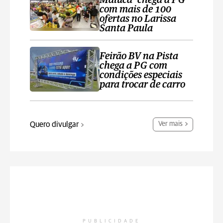
Maluca’ chega a PG
com mais de 100
ofertas no Larissa
Santa Paula
Feirão BV na Pista
chega a PG com
condições especiais
para trocar de carro
Quero divulgar
Ver mais
PUBLICIDADE