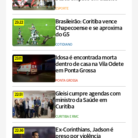
ESPORTE
Brasileirão: Coritiba vence
23:22
Chapecoense e se aproxima
do G5
COTIDIANO
Idosa é encontrada morta
23:11
dentro de casa na Vila Odete
em Ponta Grossa
PONTA GROSSA
Gleisi cumpre agendas com
22:51
ministro da Saúde em
Curitiba
CURITIBA E RMC
Ex-Corinthians, Jadson é
22:36
preso por violência