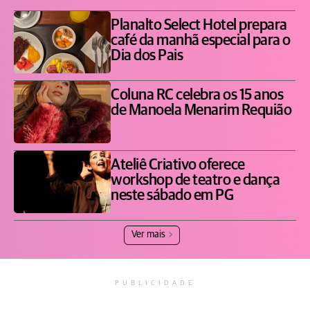
Planalto Select Hotel prepara
café da manhã especial para o
Dia dos Pais
Coluna RC celebra os 15 anos
de Manoela Menarim Requião
Ateliê Criativo oferece
workshop de teatro e dança
neste sábado em PG
Ver mais
PUBLICIDADE