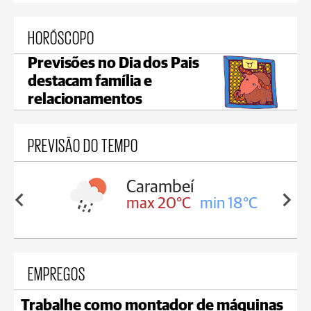
HORÓSCOPO
Previsões no Dia dos Pais
destacam família e
relacionamentos
PREVISÃO DO TEMPO
Carambeí
in 18°C
max 20°C
min 18°C
EMPREGOS
Trabalhe como montador de máquinas