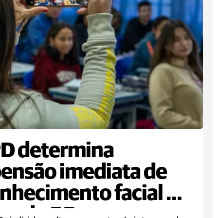
D determina
ensão imediata de
nhecimento facial de
os do PR