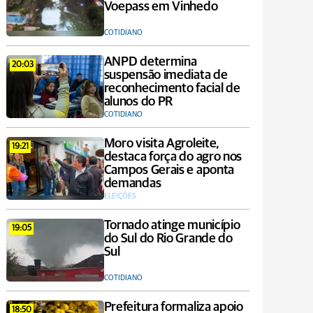
Voepass em Vinhedo
COTIDIANO
ANPD determina
20:03
suspensão imediata de
reconhecimento facial de
alunos do PR
COTIDIANO
Moro visita Agroleite,
19:21
destaca força do agro nos
Campos Gerais e aponta
demandas
ELEIÇÕES
Tornado atinge município
19:05
do Sul do Rio Grande do
Sul
COTIDIANO
Prefeitura formaliza apoio
18:50