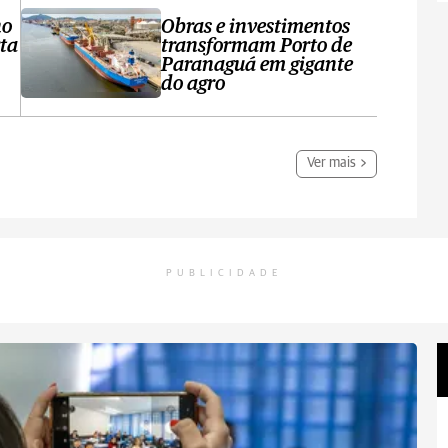
no
Obras e investimentos
ta
transformam Porto de
Paranaguá em gigante
do agro
Ver mais
PUBLICIDADE