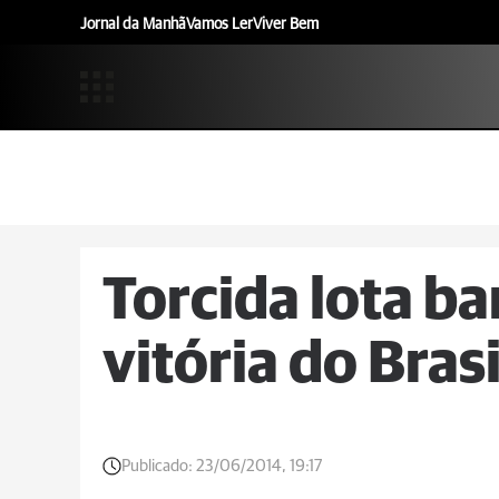
Jornal da Manhã
Vamos Ler
Viver Bem
Torcida lota ba
vitória do Bras
Publicado:
23/06/2014, 19:17