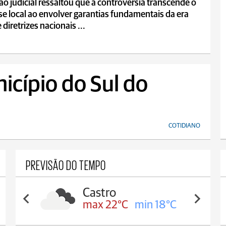
ão judicial ressaltou que a controvérsia transcende o
se local ao envolver garantias fundamentais da era
e diretrizes nacionais ...
icípio do Sul do
COTIDIANO
PREVISÃO DO TEMPO
Carambeí
 18°C
max 21°C
min 18°C