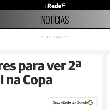
NOTÍCIAS
PUBLICIDADE
res para ver 2ª
il na Copa
Siga
aRede
no Google