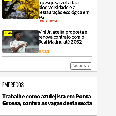
a pesquisa voltada à
biodiversidade e à
restauração ecológica em
PG
PONTA GROSSA
Vini Jr. aceita proposta e
18:46
renova contrato com o
Real Madrid até 2032
ESPORTE
Ver mais
EMPREGOS
Trabalhe como azulejista em Ponta
Jaguariaíva
Grossa; confira as vagas desta sexta
max 22°C
min 19°C