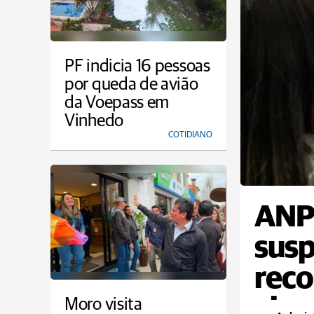
PF indicia 16 pessoas
por queda de avião
da Voepass em
Vinhedo
COTIDIANO
ANP
susp
reco
alun
Moro visita