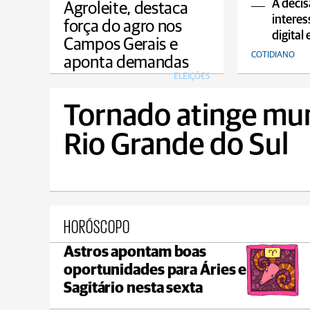
A decis
Agroleite, destaca
interes
força do agro nos
digital 
Campos Gerais e
COTIDIANO
aponta demandas
ELEIÇÕES
Tornado atinge mun
Rio Grande do Sul
HORÓSCOPO
Astros apontam boas
rossa
Castro
oportunidades para Áries e
min 18°C
max 22°C
min
Sagitário nesta sexta