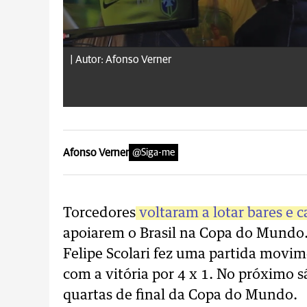
|
Autor: Afonso Verner
Afonso Verner
@Siga-me
Torcedores
voltaram a lotar bares e 
apoiarem o Brasil na Copa do Mundo.
Felipe Scolari fez uma partida movi
com a vitória por 4 x 1. No próximo sá
quartas de final da Copa do Mundo.