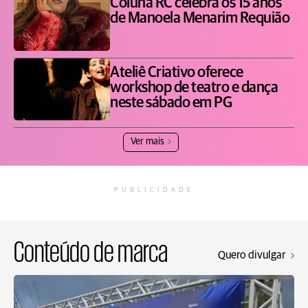
Coluna RC celebra os 15 anos
de Manoela Menarim Requião
Ateliê Criativo oferece
workshop de teatro e dança
neste sábado em PG
Ver mais
PUBLICIDADE
Conteúdo de marca
Quero divulgar