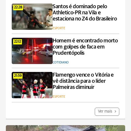
Santos é dominado pelo
22:28
Athletico-PR na Vila e
estaciona no Z4 do Brasileiro
ESPORTE
Homem é encontrado morto
22:12
com golpes de faca em
Prudentópolis
COTIDIANO
Flamengo vence o Vitória e
21:59
vê distância para o líder
Palmeiras diminuir
ESPORTE
Ver mais