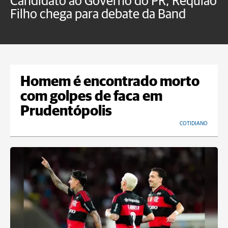
Candidato ao Governo do PR, Requião
S
Filho chega para debate da Band
p
B
Homem é encontrado morto
com golpes de faca em
Prudentópolis
COTIDIANO