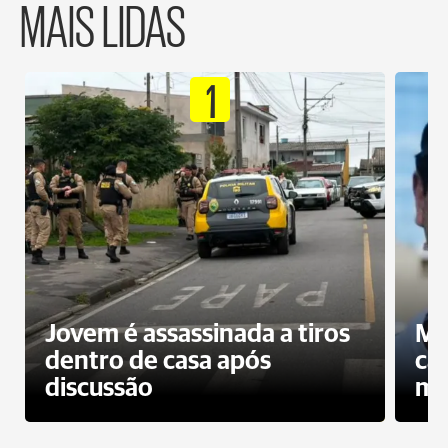
MAIS LIDAS
1
Jovem é assassinada a tiros
Mo
dentro de casa após
ca
discussão
mo