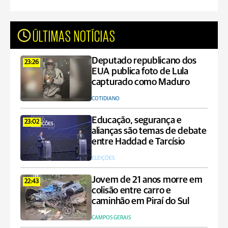
ÚLTIMAS NOTÍCIAS
Deputado republicano dos
23:26
EUA publica foto de Lula
capturado como Maduro
COTIDIANO
Educação, segurança e
23:02
alianças são temas de debate
entre Haddad e Tarcísio
ELEIÇÕES
Jovem de 21 anos morre em
22:43
colisão entre carro e
caminhão em Piraí do Sul
CAMPOS GERAIS