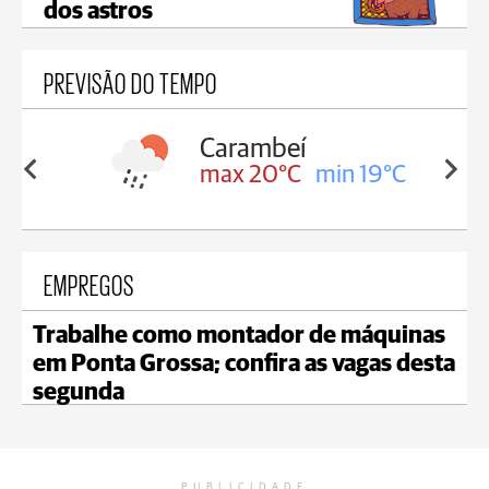
dos astros
PREVISÃO DO TEMPO
Carambeí
in 19°C
max 20°C
min 19°C
EMPREGOS
Trabalhe como montador de máquinas
em Ponta Grossa; confira as vagas desta
segunda
PUBLICIDADE