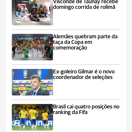
Visconde de Taunay recebe
domingo corrida de rolimã
Alemães quebram parte da
taça da Copa em
comemoração
Ex-goleiro Gilmar é o novo
coordenador de seleções
Brasil cai quatro posições no
ranking da Fifa