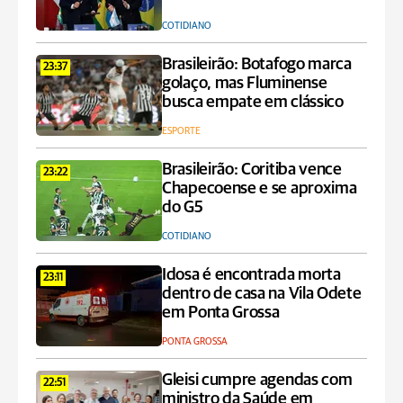
COTIDIANO
Brasileirão: Botafogo marca
23:37
golaço, mas Fluminense
busca empate em clássico
ESPORTE
Brasileirão: Coritiba vence
23:22
Chapecoense e se aproxima
do G5
COTIDIANO
Idosa é encontrada morta
23:11
dentro de casa na Vila Odete
em Ponta Grossa
PONTA GROSSA
Gleisi cumpre agendas com
22:51
ministro da Saúde em