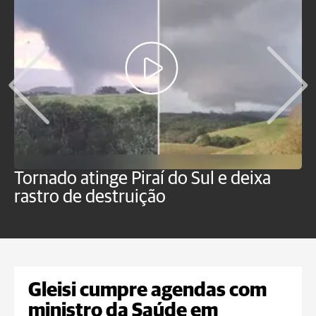
Tornado atinge Piraí do Sul e deixa
H
rastro de destruição
C
m
Gleisi cumpre agendas com
ministro da Saúde em