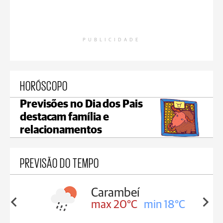
PUBLICIDADE
HORÓSCOPO
Previsões no Dia dos Pais
destacam família e
relacionamentos
PREVISÃO DO TEMPO
Carambeí
in 18°C
max 20°C
min 18°C