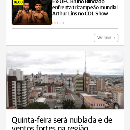
Ex-UFC Bruno Blindado
18:00
enfrenta tricampeão mundial
Arthur Lins no CDL Show
ESPORTE
Ver mais
Quinta-feira será nublada e de
ventos fortes na região