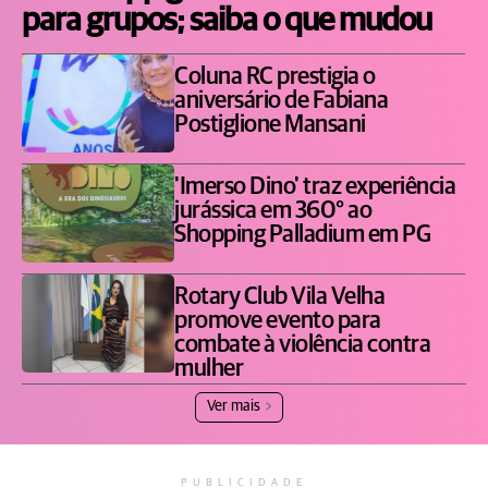
para grupos; saiba o que mudou
Coluna RC prestigia o
aniversário de Fabiana
Postiglione Mansani
'Imerso Dino' traz experiência
jurássica em 360° ao
Shopping Palladium em PG
Rotary Club Vila Velha
promove evento para
combate à violência contra
mulher
Ver mais
PUBLICIDADE