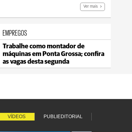
Ver mais
EMPREGOS
Trabalhe como montador de
Jaguariaíva
máquinas em Ponta Grossa; confira
max 19°C
min 18°C
as vagas desta segunda
VÍDEOS
PUBLIEDITORIAL