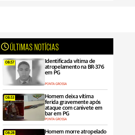
ÚLTIMAS NOTÍCIAS
Identificada vítima de
08:57
atropelamento na BR-376
em PG
PONTA GROSSA
Homem deixa vítima
08:53
ferida gravemente após
ataque com canivete em
bar em PG
PONTA GROSSA
Homem morre atropelado
08:28