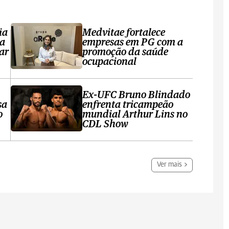
ia
Medvitae fortalece
ta
empresas em PG com a
ar
promoção da saúde
ocupacional
Ex-UFC Bruno Blindado
sa
enfrenta tricampeão
o
mundial Arthur Lins no
CDL Show
Ver mais