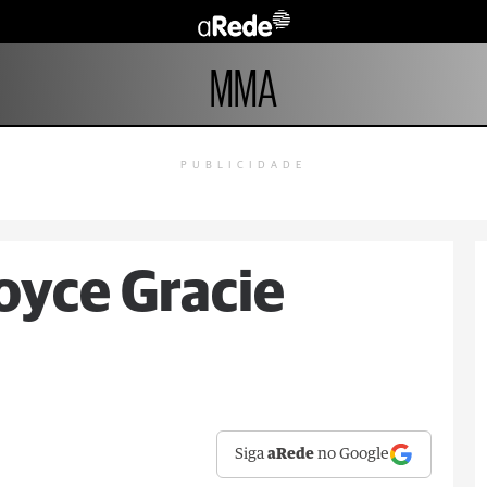
MMA
PUBLICIDADE
oyce Gracie
Siga
aRede
no Google