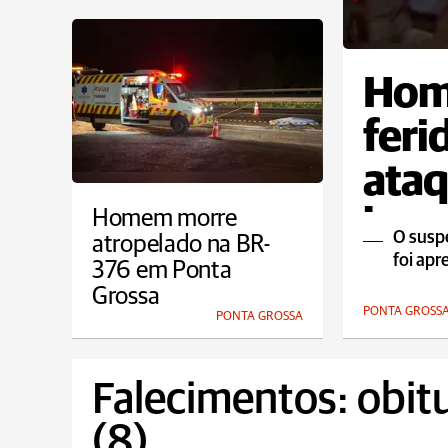
Hom
feri
ataq
bar 
Homem morre
O suspe
atropelado na BR-
foi ap
376 em Ponta
Grossa
PONTA GROSS
PONTA GROSSA
Falecimentos: obit
(8)