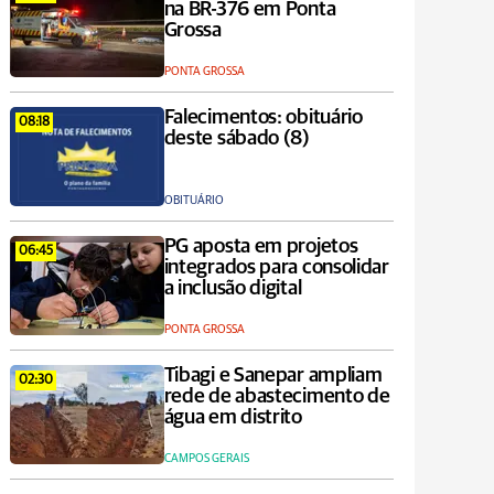
na BR-376 em Ponta
Grossa
PONTA GROSSA
Falecimentos: obituário
08:18
deste sábado (8)
OBITUÁRIO
PG aposta em projetos
06:45
integrados para consolidar
a inclusão digital
PONTA GROSSA
Tibagi e Sanepar ampliam
02:30
rede de abastecimento de
água em distrito
CAMPOS GERAIS