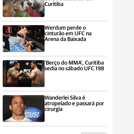
Curitiba
Werdum perde o
cinturão em UFC na
Arena da Baixada
‘Berço do MMA’, Curitiba
sedia no sábado UFC 198
Wanderlei Silva é
atropelado e passará por
cirurgia