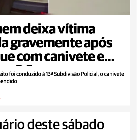
em deixa vítima
da gravemente após
ue com canivete em
em PG
ito foi conduzido à 13ª Subdivisão Policial; o canivete
reendido
A
uário deste sábado