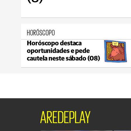
HORÓSCOPO
Horóscopo destaca
Castro
oportunidades e pede
max 18°C
min 18°C
cautela neste sábado (08)
AREDEPLAY