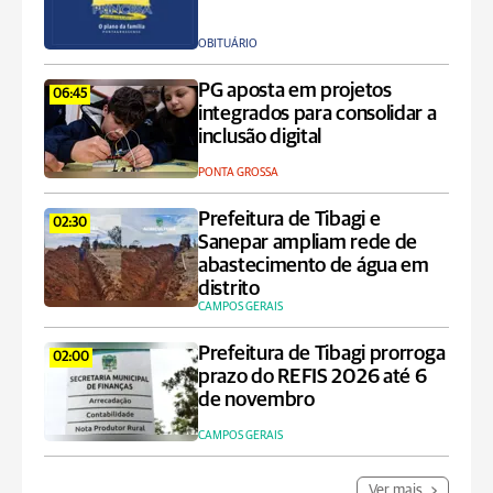
OBITUÁRIO
PG aposta em projetos
06:45
integrados para consolidar a
inclusão digital
PONTA GROSSA
Prefeitura de Tibagi e
02:30
Sanepar ampliam rede de
abastecimento de água em
distrito
CAMPOS GERAIS
Prefeitura de Tibagi prorroga
02:00
prazo do REFIS 2026 até 6
de novembro
CAMPOS GERAIS
Ver mais