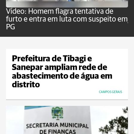
Vídeo: Homem flagra tentativa de
B
furto e entra em luta com suspeito em
j
PG
Prefeitura de Tibagi e
Sanepar ampliam rede de
abastecimento de água em
distrito
CAMPOS GERAIS