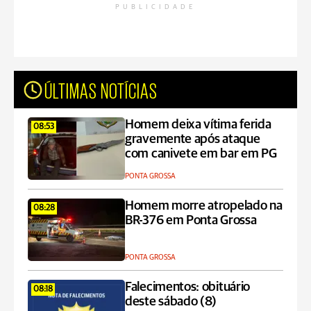
PUBLICIDADE
ÚLTIMAS NOTÍCIAS
Homem deixa vítima ferida
08:53
gravemente após ataque
com canivete em bar em PG
PONTA GROSSA
Homem morre atropelado na
08:28
BR-376 em Ponta Grossa
PONTA GROSSA
Falecimentos: obituário
08:18
deste sábado (8)