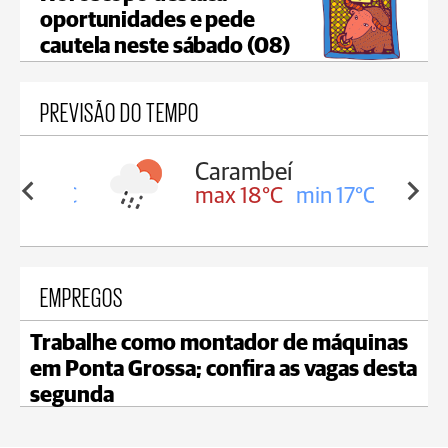
oportunidades e pede
cautela neste sábado (08)
PREVISÃO DO TEMPO
Carambeí
in 18°C
max 18°C
min 17°C
EMPREGOS
Trabalhe como montador de máquinas
em Ponta Grossa; confira as vagas desta
segunda