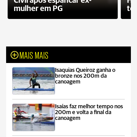
Civil após espancar ex-
Ho
mulher em PG
te
MAIS MAIS
Isaquias Queiroz ganha o
bronze nos 200m da
canoagem
Isaías faz melhor tempo nos
200m e volta a final da
canoagem