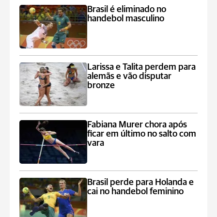
Brasil é eliminado no
handebol masculino
Larissa e Talita perdem para
alemãs e vão disputar
bronze
Fabiana Murer chora após
ficar em último no salto com
vara
Brasil perde para Holanda e
cai no handebol feminino