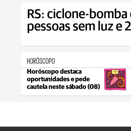
RS: ciclone-bomba 
pessoas sem luz e 2
HORÓSCOPO
Horóscopo destaca
Ponta Grossa
oportunidades e pede
max 17°C
min 17°C
cautela neste sábado (08)