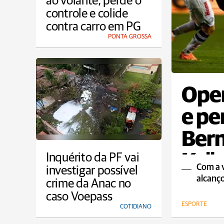
ao volante, perde o
controle e colide
contra carro em PG
PONTA GROSSA
Oper
e pe
Ber
Krü
Inquérito da PF vai
Com a v
investigar possível
alcanço
crime da Anac no
caso Voepass
ESPORTE
COTIDIANO