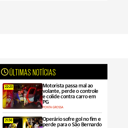
ÚLTIMAS NOTÍCIAS
Motorista passa mal ao
22:23
volante, perde o controle
e colide contra carro em
PG
PONTA GROSSA
Operário sofre gol no fim e
21:56
perde para o São Bernardo