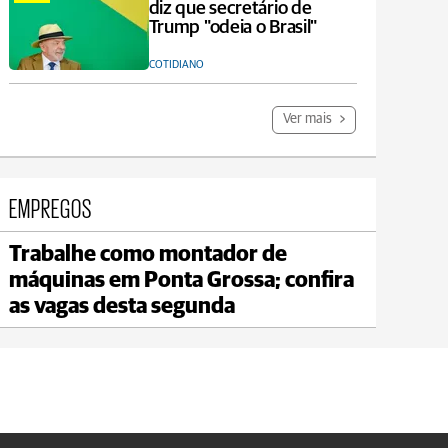
diz que secretário de
Trump "odeia o Brasil"
COTIDIANO
Ver mais
EMPREGOS
Trabalhe como montador de
Carambeí
máquinas em Ponta Grossa; confira
max 18°C
min 17°C
as vagas desta segunda