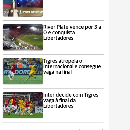
River Plate vence por 3 a
0 e conquista
Libertadores
Tigres atropela o
Internacional e consegue
vaga na final
Inter decide com Tigres
vaga à final da
Libertadores