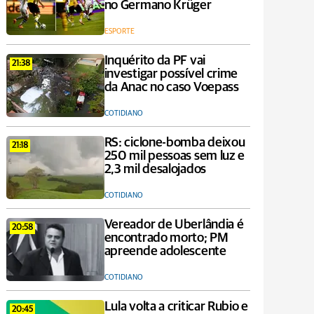
no Germano Krüger
ESPORTE
Inquérito da PF vai
21:38
investigar possível crime
da Anac no caso Voepass
COTIDIANO
RS: ciclone-bomba deixou
21:18
250 mil pessoas sem luz e
2,3 mil desalojados
COTIDIANO
Vereador de Uberlândia é
20:58
encontrado morto; PM
apreende adolescente
COTIDIANO
Lula volta a criticar Rubio e
20:45