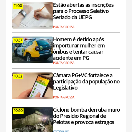
Estão abertas as inscrições
11:00
para o Processo Seletivo
Seriado da UEPG
PONTA GROSSA
Homem é detido após
10:57
importunar mulher em
ônibus e tentar causar
acidente em PG
PONTA GROSSA
Câmara PG+VC fortalece a
10:32
participação da população no
Legislativo
PONTA GROSSA
Ciclone bomba derruba muro
10:20
do Presídio Regional de
Pelotas e provoca estragos
COTIDIANO