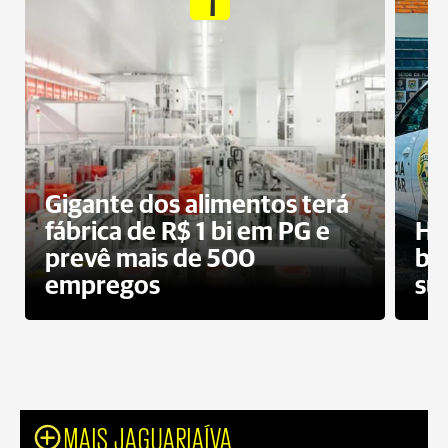
Gigante dos alimentos terá
fábrica de R$ 1 bi em PG e
Ho
prevê mais de 500
bo
empregos
su
MAIS JAGUARIAÍVA