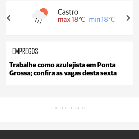
ssa
Castro
in 17°C
max 18°C
min 18°C
EMPREGOS
Trabalhe como azulejista em Ponta
Grossa; confira as vagas desta sexta
PUBLICIDADE