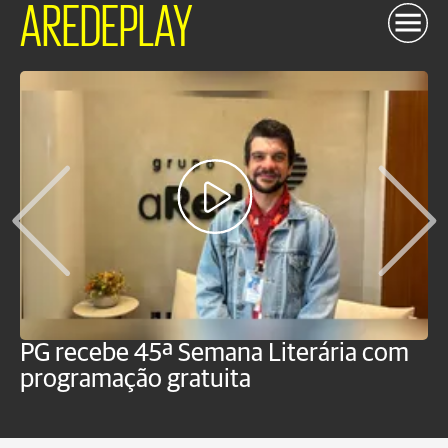
AREDEPLAY
PG recebe 45ª Semana Literária com
P
programação gratuita
t