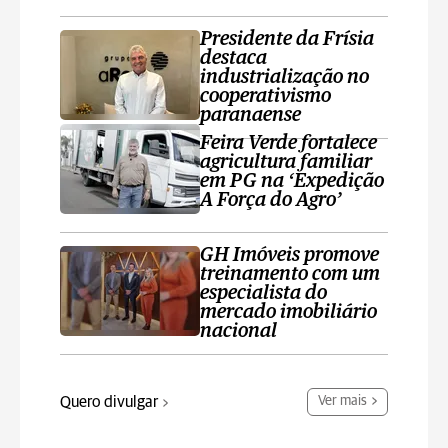
Presidente da Frísia
destaca
industrialização no
cooperativismo
paranaense
Feira Verde fortalece
agricultura familiar
em PG na ‘Expedição
A Força do Agro’
GH Imóveis promove
treinamento com um
especialista do
mercado imobiliário
nacional
Quero divulgar
Ver mais