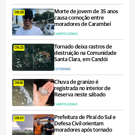
Morte de jovem de 35 anos
09:39
causa comoção entre
moradores de Carambeí
CAMPOS GERAIS
Tornado deixa rastros de
09:25
destruição na Comunidade
Santa Clara, em Candói
COTIDIANO
Chuva de granizo é
09:16
registrada no interior de
Reserva neste sábado
CAMPOS GERAIS
Prefeitura de Piraí do Sul e
09:01
Defesa Civil orientam
moradores após tornado