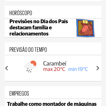
HORÓSCOPO
Previsões no Dia dos Pais
destacam família e
relacionamentos
PREVISÃO DO TEMPO
Carambeí
in 19°C
max 20°C
min 19°C
EMPREGOS
Trabalhe como montador de máquinas