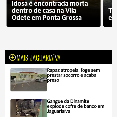
Idosa é encontrada morta
dentro de casa na Vila
To
Odete em Ponta Grossa
e 
MAIS JAGUARIAÍVA
Rapaz atropela, foge sem
prestar socorro e acaba
preso
Gangue da Dinamite
explode cofre de banco em
Jaguariaíva