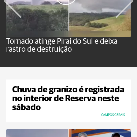
Tornado atinge Piraí do Sul e deixa
H
rastro de destruição
C
m
Chuva de granizo é registrada
no interior de Reserva neste
sábado
CAMPOS GERAIS