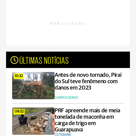
PUBLICIDADE
ÚLTIMAS NOTÍCIAS
Antes de novo tornado, Piraí
10:32
do Sul teve fenômeno com
danos em 2023
CAMPOS GERAIS
PRF apreende mais de meia
09:52
tonelada de maconha em
carga de trigo em
Guarapuava
COTIDIANO