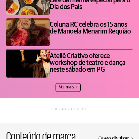
café da manhã especial para o
Dia dos Pais
Coluna RC celebra os 15 anos
de Manoela Menarim Requião
Ateliê Criativo oferece
workshop de teatro e dança
neste sábado em PG
Ver mais
PUBLICIDADE
Conteúdo de marca
Quero divulgar