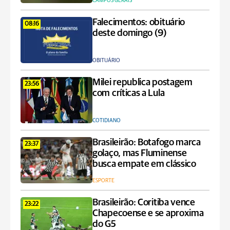
CAMPOS GERAIS
Falecimentos: obituário
08:16
deste domingo (9)
OBITUÁRIO
Milei republica postagem
23:56
com críticas a Lula
COTIDIANO
Brasileirão: Botafogo marca
23:37
golaço, mas Fluminense
busca empate em clássico
ESPORTE
Brasileirão: Coritiba vence
23:22
Chapecoense e se aproxima
do G5