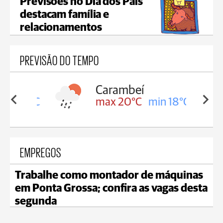
Previsões no Dia dos Pais
destacam família e
relacionamentos
PREVISÃO DO TEMPO
Carambeí
in 18°C
max 20°C
min 18°C
EMPREGOS
Trabalhe como montador de máquinas
em Ponta Grossa; confira as vagas desta
segunda