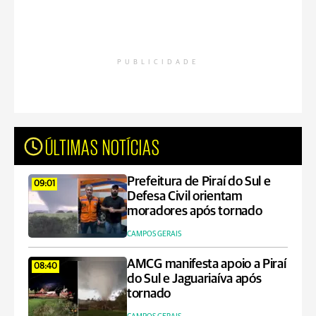
PUBLICIDADE
ÚLTIMAS NOTÍCIAS
Prefeitura de Piraí do Sul e
09:01
Defesa Civil orientam
moradores após tornado
CAMPOS GERAIS
AMCG manifesta apoio a Piraí
08:40
do Sul e Jaguariaíva após
tornado