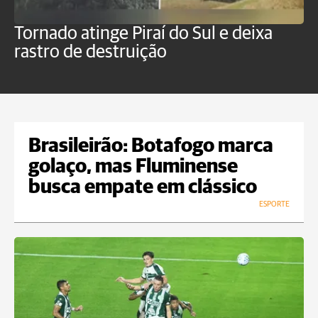
Tornado atinge Piraí do Sul e deixa
H
rastro de destruição
C
m
Brasileirão: Botafogo marca
golaço, mas Fluminense
busca empate em clássico
ESPORTE