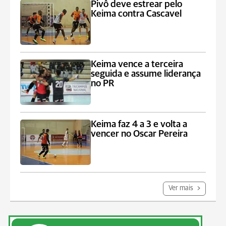
Pivô deve estrear pelo
Keima contra Cascavel
Keima vence a terceira
seguida e assume liderança
no PR
Keima faz 4 a 3 e volta a
vencer no Oscar Pereira
Ver mais