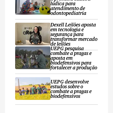
lúdica para
atendimento de
odontopediatria
Dexell Leilões aposta
em tecnologia e
segurança para
transformar mercado
de leilões
UEPG pesquisa
combate a pragas e
aposta em
biodefensivos para
fortalecer a produção
UEPG desenvolve
estudos sobre o
combate a pragas e
biodefensivos