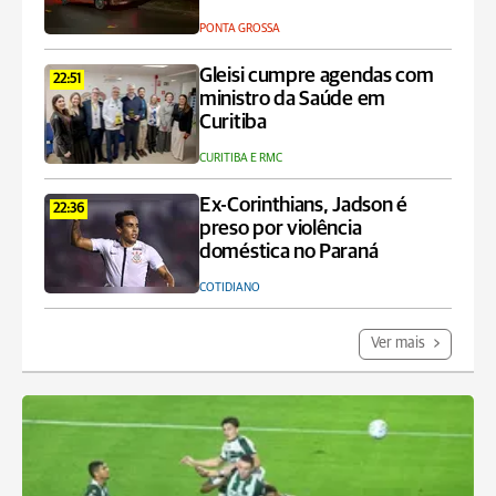
PONTA GROSSA
Gleisi cumpre agendas com
22:51
ministro da Saúde em
Curitiba
CURITIBA E RMC
Ex-Corinthians, Jadson é
22:36
preso por violência
doméstica no Paraná
COTIDIANO
Ver mais