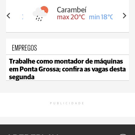
Carambeí
in 18°C
max 20°C
min 18°C
EMPREGOS
Trabalhe como montador de máquinas
em Ponta Grossa; confira as vagas desta
segunda
PUBLICIDADE