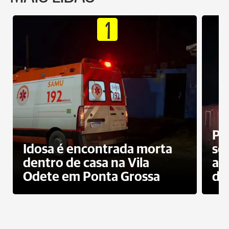
1
Pr
Idosa é encontrada morta
sec
dentro de casa na Vila
ap
Odete em Ponta Grossa
do