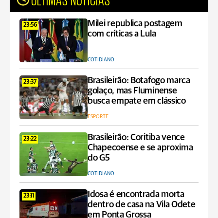
Milei republica postagem
23:56
com críticas a Lula
COTIDIANO
Brasileirão: Botafogo marca
23:37
golaço, mas Fluminense
busca empate em clássico
ESPORTE
Brasileirão: Coritiba vence
23:22
Chapecoense e se aproxima
do G5
COTIDIANO
Idosa é encontrada morta
23:11
dentro de casa na Vila Odete
em Ponta Grossa