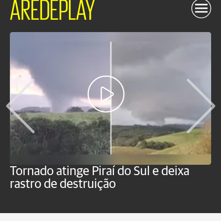
AREDEPLAY
Tornado atinge Piraí do Sul e deixa
H
rastro de destruição
C
m