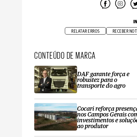
I
RELATAR ERROS
RECEBER NOT
CONTEÚDO DE MARCA
DAF garante força e
robustez para o
transporte do agro
Cocari reforça presenç
nos Campos Gerais co
investimentos e soluçõ
ao produtor