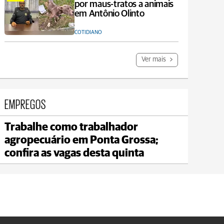
por maus-tratos a animais
em Antônio Olinto
COTIDIANO
Ver mais
EMPREGOS
Trabalhe como trabalhador
Carambeí
agropecuário em Ponta Grossa;
max 21°C
min 18°C
confira as vagas desta quinta