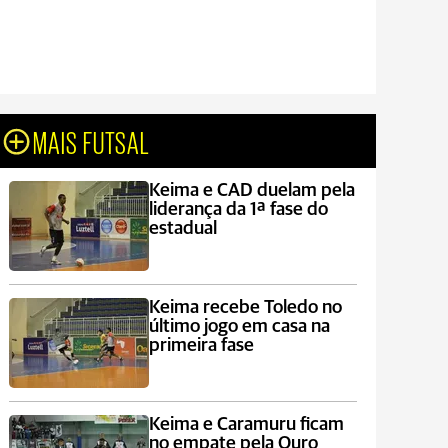
MAIS FUTSAL
Keima e CAD duelam pela
liderança da 1ª fase do
estadual
Keima recebe Toledo no
último jogo em casa na
primeira fase
Keima e Caramuru ficam
no empate pela Ouro