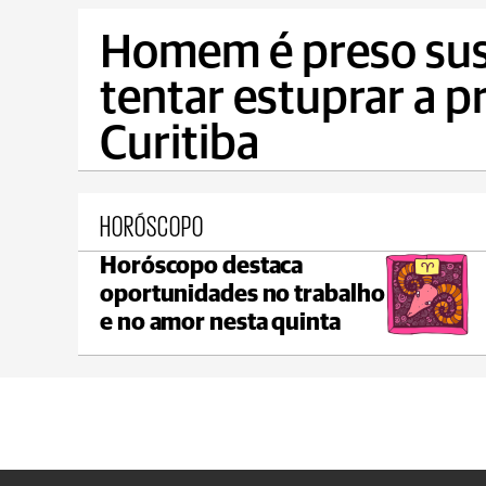
Homem é preso susp
tentar estuprar a 
Curitiba
HORÓSCOPO
Horóscopo destaca
Ponta Grossa
oportunidades no trabalho
max 20°C
min 17°C
e no amor nesta quinta