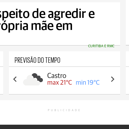
eito de agredir e
própria mãe em
CURITIBA E RMC
PREVISÃO DO TEMPO
Castro
max 21°C
min 19°C
PUBLICIDADE