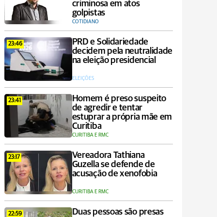
criminosa em atos
golpistas
COTIDIANO
PRD e Solidariedade
23:46
decidem pela neutralidade
na eleição presidencial
ELEIÇÕES
Homem é preso suspeito
23:41
de agredir e tentar
estuprar a própria mãe em
Curitiba
CURITIBA E RMC
Vereadora Tathiana
23:17
Guzella se defende de
acusação de xenofobia
CURITIBA E RMC
Duas pessoas são presas
22:59