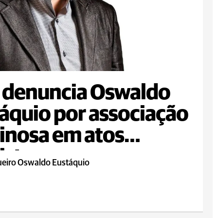
 denuncia Oswaldo
áquio por associação
inosa em atos
istas
ueiro Oswaldo Eustáquio