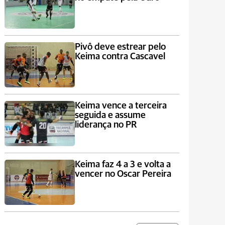
Pivô deve estrear pelo
Keima contra Cascavel
Keima vence a terceira
seguida e assume
liderança no PR
Keima faz 4 a 3 e volta a
vencer no Oscar Pereira