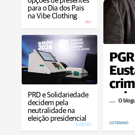
opções de presentes
para o Dia dos Pais
na Vibe Clothing
MIX
PGR
Eust
crim
golp
PRD e Solidariedade
O blog
decidem pela
neutralidade na
eleição presidencial
COTIDIANO
ELEIÇÕES