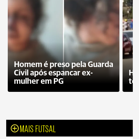
Homem é preso pela Guarda
Civil após espancar ex-
Ho
mulher em PG
te
MAIS FUTSAL