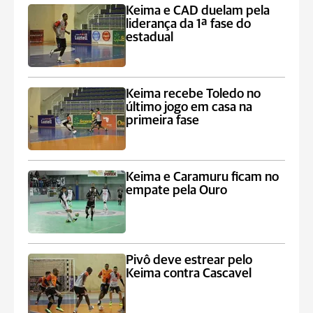
Keima e CAD duelam pela
liderança da 1ª fase do
estadual
Keima recebe Toledo no
último jogo em casa na
primeira fase
Keima e Caramuru ficam no
empate pela Ouro
Pivô deve estrear pelo
Keima contra Cascavel