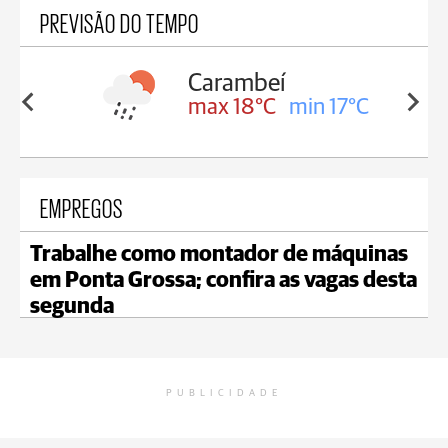
PREVISÃO DO TEMPO
Carambeí
Jaguaria
max 18°C
min 17°C
max 19°
EMPREGOS
Trabalhe como montador de máquinas
em Ponta Grossa; confira as vagas desta
segunda
PUBLICIDADE