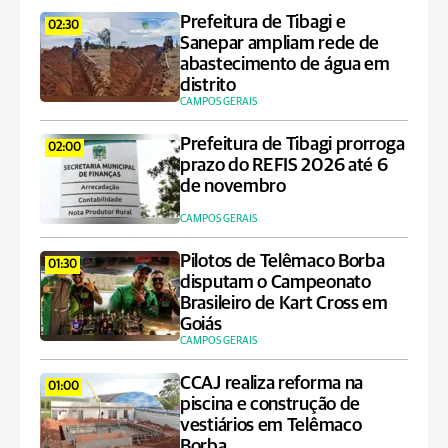
Prefeitura de Tibagi e
02:30
Sanepar ampliam rede de
abastecimento de água em
distrito
CAMPOS GERAIS
Prefeitura de Tibagi prorroga
02:00
prazo do REFIS 2026 até 6
de novembro
CAMPOS GERAIS
Pilotos de Telêmaco Borba
01:30
disputam o Campeonato
Brasileiro de Kart Cross em
Goiás
CAMPOS GERAIS
CCAJ realiza reforma na
01:00
piscina e construção de
vestiários em Telêmaco
Borba