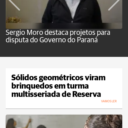
Sergio Moro destaca projetos para
O
disputa do Governo do Paraná
u
Sólidos geométricos viram
brinquedos em turma
multisseriada de Reserva
VAMOS LER