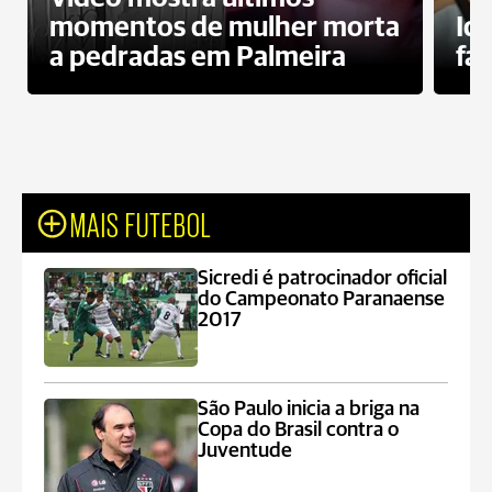
momentos de mulher morta
Id
a pedradas em Palmeira
fa
MAIS FUTEBOL
Sicredi é patrocinador oficial
do Campeonato Paranaense
2017
São Paulo inicia a briga na
Copa do Brasil contra o
Juventude