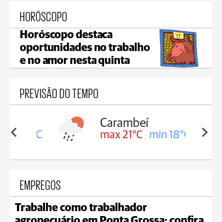
HORÓSCOPO
Horóscopo destaca
oportunidades no trabalho
e no amor nesta quinta
PREVISÃO DO TEMPO
Carambeí
in 18°C
max 21°C
min 18°C
EMPREGOS
Trabalhe como trabalhador
agropecuário em Ponta Grossa; confira