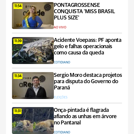
PONTAGROSSENSE
11:54
CONQUISTA 'MISS BRASIL
PLUS SIZE'
AO VIVO
Acidente Voepass: PF aponta
11:39
gelo e falhas operacionais
como causa da queda
COTIDIANO
Sergio Moro destaca projetos
11:34
para disputa do Governo do
Paraná
ELEIÇÕES
Onça-pintada é flagrada
11:31
afiando as unhas em árvore
no Pantanal
COTIDIANO