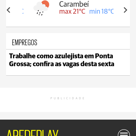
Carambeí
in 18°C
max 21°C
min 18°C
EMPREGOS
Trabalhe como azulejista em Ponta
Grossa; confira as vagas desta sexta
PUBLICIDADE
AREDEPLAY