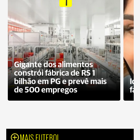
Gigante dos alimentos
constrói fábrica de RS 1
bilhão em PG e prevê mais
Id
de 500 empregos
fa
MAIS FUTEBOL