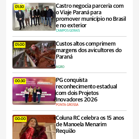
Castro negocia parceria com
01:30
o Viaje Paraná para
promover município no Brasil
e no exterior
CAMPOS GERAIS
Custos altos comprimem
01:00
margens dos avicultores do
Paraná
AGRO
PG conquista
00:30
reconhecimento estadual
com dois Projetos
Inovadores 2026
PONTA GROSSA
Coluna RC celebra os 15 anos
00:00
de Manoela Menarim
Requião