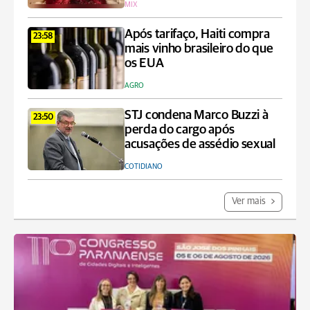
MIX
Após tarifaço, Haiti compra
23:58
mais vinho brasileiro do que
os EUA
AGRO
STJ condena Marco Buzzi à
23:50
perda do cargo após
acusações de assédio sexual
COTIDIANO
Ver mais