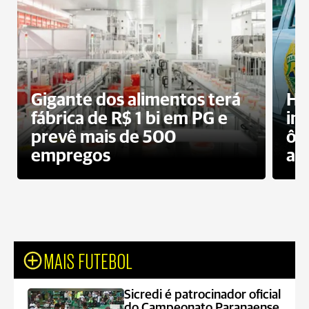
Gigante dos alimentos terá
Ho
fábrica de R$ 1 bi em PG e
im
prevê mais de 500
ôn
empregos
ac
MAIS FUTEBOL
Sicredi é patrocinador oficial
do Campeonato Paranaense