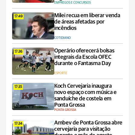
EMPREGOS E CONCURSOS
Milei recua em liberar venda
17:49
de áreas afetadas por
incêndios
COTIDIANO
Operário oferecerá bolsas
17:36
integrais da Escola OFEC
durante o Fantasma Day
ESPORTE
Koch Cervejaria inaugura
17:35
novo espaço com música e
sanduíche de costela em
Ponta Grossa
PONTA GROSSA
Ambev de Ponta Grossa abre
17:34
cervejaria para visitação