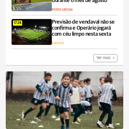
durante o mês de agosto
PONTA GROSSA
Previsão de vendaval não se
17:24
confirma e Operário jogará
com céu limpo nesta sexta
ESPORTE
Ver mais