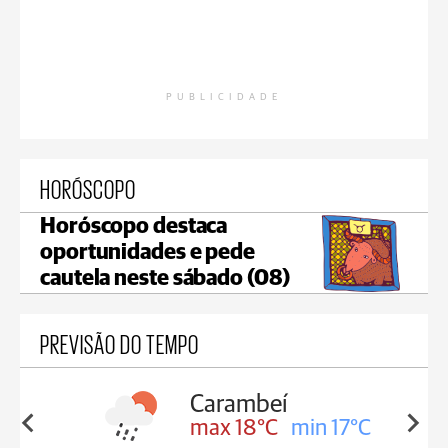
PUBLICIDADE
HORÓSCOPO
Horóscopo destaca
oportunidades e pede
cautela neste sábado (08)
PREVISÃO DO TEMPO
Carambeí
in 18°C
max 18°C
min 17°C