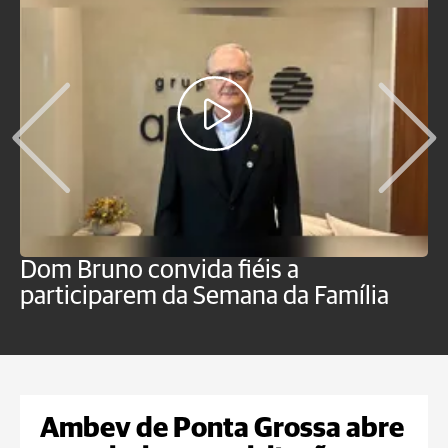
Dom Bruno convida fiéis a
D
participarem da Semana da Família
p
Ambev de Ponta Grossa abre