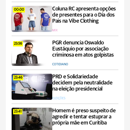
Coluna RC apresenta opções
00:00
de presentes para o Dia dos
Pais na Vibe Clothing
MIX
PGR denuncia Oswaldo
23:56
Eustáquio por associação
criminosa em atos golpistas
COTIDIANO
PRD e Solidariedade
23:46
decidem pela neutralidade
na eleição presidencial
ELEIÇÕES
Homem é preso suspeito de
23:41
agredir e tentar estuprar a
própria mãe em Curitiba