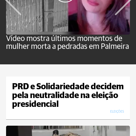
Vídeo mostra últimos momentos de
"
mulher morta a pedradas em Palmeira
c
U
PRD e Solidariedade decidem
pela neutralidade na eleição
presidencial
ELEIÇÕES