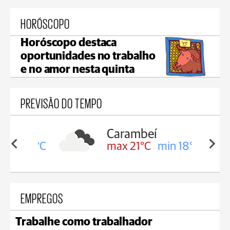
HORÓSCOPO
Horóscopo destaca
oportunidades no trabalho
e no amor nesta quinta
PREVISÃO DO TEMPO
Carambeí
in 19°C
max 21°C
min 18°C
EMPREGOS
Trabalhe como trabalhador