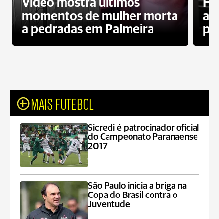
Vídeo mostra últimos
Ho
momentos de mulher morta
ag
a pedradas em Palmeira
pr
MAIS FUTEBOL
Sicredi é patrocinador oficial
do Campeonato Paranaense
2017
São Paulo inicia a briga na
Copa do Brasil contra o
Juventude