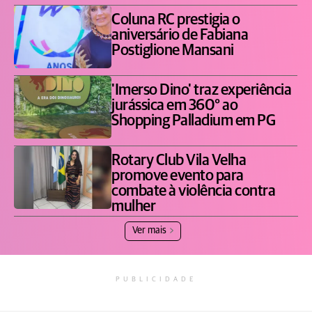
Coluna RC prestigia o
aniversário de Fabiana
Postiglione Mansani
'Imerso Dino' traz experiência
jurássica em 360° ao
Shopping Palladium em PG
Rotary Club Vila Velha
promove evento para
combate à violência contra
mulher
Ver mais
PUBLICIDADE