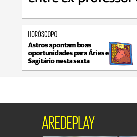
HORÓSCOPO
Astros apontam boas
Castro
oportunidades para Áries e
max 18°C
min 18°C
Sagitário nesta sexta
AREDEPLAY