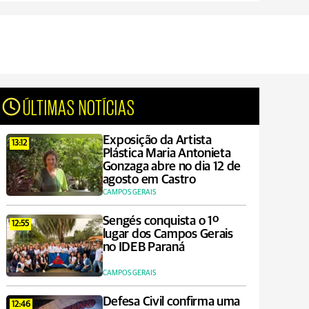
ÚLTIMAS NOTÍCIAS
Exposição da Artista
13:12
Plástica Maria Antonieta
Gonzaga abre no dia 12 de
agosto em Castro
CAMPOS GERAIS
Sengés conquista o 1º
12:55
lugar dos Campos Gerais
no IDEB Paraná
CAMPOS GERAIS
Defesa Civil confirma uma
12:46