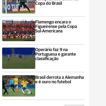
Copa do Brasil
Flamengo encara o
Figueirense pela Copa
Sul-Americana
Operário faz 9 na
Portuguesa e garante
classificação
Brasil derrota a Alemanha
e é ouro no futebol