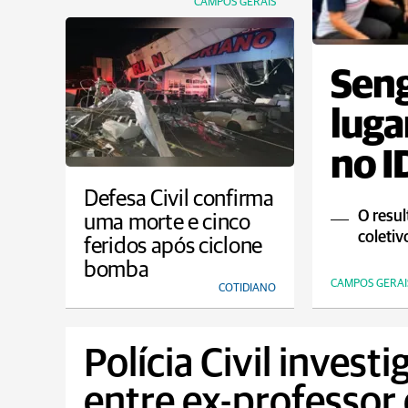
CAMPOS GERAIS
Seng
luga
no I
Defesa Civil confirma
O resul
uma morte e cinco
coletiv
feridos após ciclone
bomba
CAMPOS GERAI
COTIDIANO
Polícia Civil invest
entre ex-professor