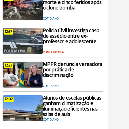
morte e cinco feridos após
ciclone bomba
COTIDIANO
Polícia Civil investiga caso
12:37
de assédio entre ex-
professor e adolescente
PONTA GROSSA
MPPR denuncia vereadora
12:23
por prática de
discriminação
COTIDIANO
Alunos de escolas públicas
12:02
ganham climatização e
iluminação eficientes nas
salas de aula
COTIDIANO