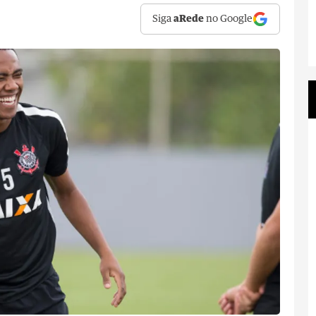
Siga
aRede
no Google