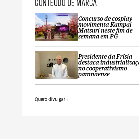
CONTEÚDO DE MARCA
Concurso de cosplay
movimenta Kampai
Matsuri neste fim de
semana em PG
Presidente da Frísia
destaca industrializa
no cooperativismo
paranaense
Quero divulgar