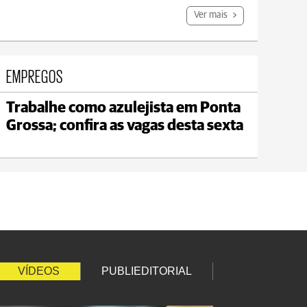
Ver mais
EMPREGOS
Trabalhe como azulejista em Ponta
Jaguariaíva
Grossa; confira as vagas desta sexta
max 19°C
min 18°C
VÍDEOS
PUBLIEDITORIAL