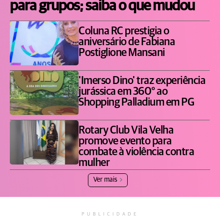
para grupos; saiba o que mudou
Coluna RC prestigia o
aniversário de Fabiana
Postiglione Mansani
'Imerso Dino' traz experiência
jurássica em 360° ao
Shopping Palladium em PG
Rotary Club Vila Velha
promove evento para
combate à violência contra
mulher
Ver mais
PUBLICIDADE