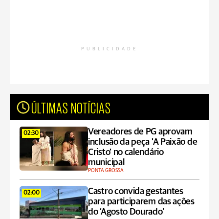
PUBLICIDADE
ÚLTIMAS NOTÍCIAS
Vereadores de PG aprovam
02:30
inclusão da peça 'A Paixão de
Cristo' no calendário
municipal
PONTA GROSSA
Castro convida gestantes
02:00
para participarem das ações
do ‘Agosto Dourado’