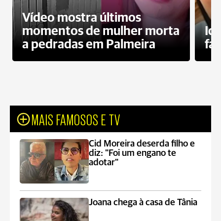
Vídeo mostra últimos
momentos de mulher morta
Id
a pedradas em Palmeira
fa
MAIS FAMOSOS E TV
Cid Moreira deserda filho e
diz: "Foi um engano te
adotar"
Joana chega à casa de Tânia