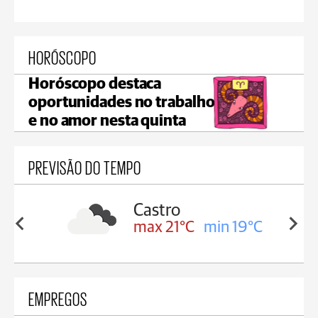
HORÓSCOPO
Horóscopo destaca
oportunidades no trabalho
e no amor nesta quinta
PREVISÃO DO TEMPO
Carambeí
in 19°C
max 21°C
min 18°C
EMPREGOS