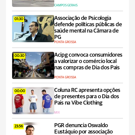
CAMPOS GERAIS
Associação de Psicologia
01:30
defende políticas públicas de
saúde mental na Câmara de
PG
PONTA GROSSA
Acipg convoca consumidores
00:30
a valorizar o comércio local
nas compras de Dia dos Pais
PONTA GROSSA
Coluna RC apresenta opções
00:00
de presentes para o Dia dos
Pais na Vibe Clothing
MIX
PGR denuncia Oswaldo
23:56
Eustáquio por associação