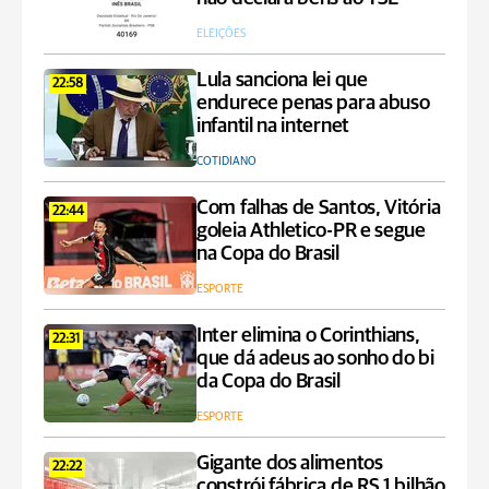
ELEIÇÕES
Lula sanciona lei que
22:58
endurece penas para abuso
infantil na internet
COTIDIANO
Com falhas de Santos, Vitória
22:44
goleia Athletico-PR e segue
na Copa do Brasil
ESPORTE
Inter elimina o Corinthians,
22:31
que dá adeus ao sonho do bi
da Copa do Brasil
ESPORTE
Gigante dos alimentos
22:22
constrói fábrica de RS 1 bilhão