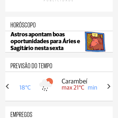
PUBLICIDADE
HORÓSCOPO
Astros apontam boas
oportunidades para Áries e
Sagitário nesta sexta
PREVISÃO DO TEMPO
Carambeí
in 18°C
max 21°C
min 18°C
EMPREGOS