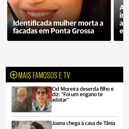
Al
in
Identificada mulher morta a
ag
facadas em Ponta Grossa
es
MAIS FAMOSOS E TV
Cid Moreira deserda filho e
diz: "Foi um engano te
adotar"
Joana chega à casa de Tânia