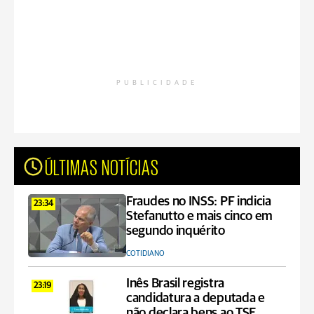
PUBLICIDADE
ÚLTIMAS NOTÍCIAS
Fraudes no INSS: PF indicia
23:34
Stefanutto e mais cinco em
segundo inquérito
COTIDIANO
Inês Brasil registra
23:19
candidatura a deputada e
não declara bens ao TSE