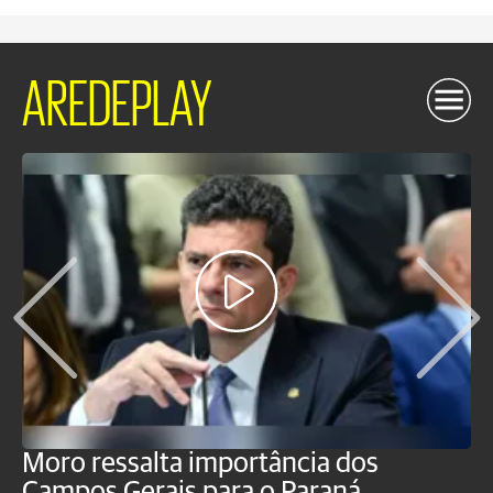
AREDEPLAY
Moro ressalta importância dos
E
Campos Gerais para o Paraná
m