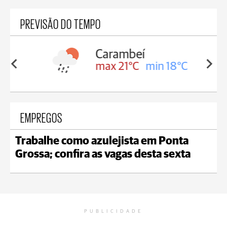
PREVISÃO DO TEMPO
Carambeí
in 18°C
max 21°C
min 18°C
EMPREGOS
Trabalhe como azulejista em Ponta
Grossa; confira as vagas desta sexta
PUBLICIDADE