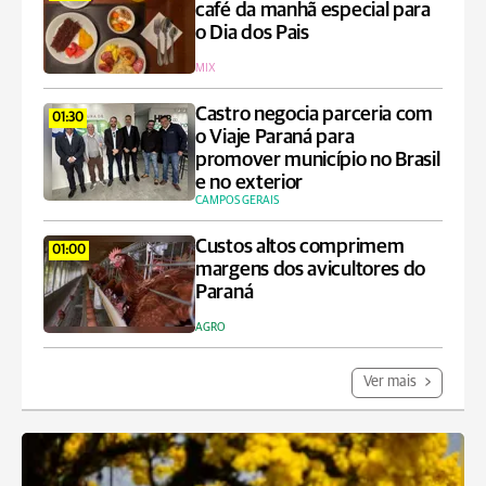
café da manhã especial para
o Dia dos Pais
MIX
Castro negocia parceria com
01:30
o Viaje Paraná para
promover município no Brasil
e no exterior
CAMPOS GERAIS
Custos altos comprimem
01:00
margens dos avicultores do
Paraná
AGRO
Ver mais