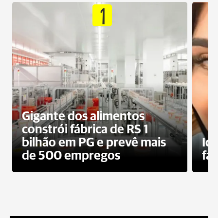
1
Gigante dos alimentos
constrói fábrica de RS 1
bilhão em PG e prevê mais
Id
de 500 empregos
fa