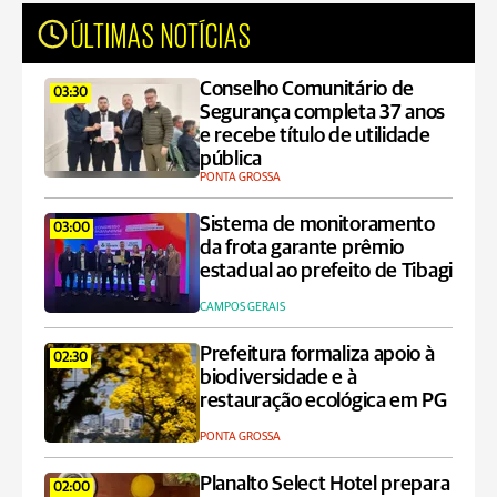
ÚLTIMAS NOTÍCIAS
Conselho Comunitário de
03:30
Segurança completa 37 anos
e recebe título de utilidade
pública
PONTA GROSSA
Sistema de monitoramento
03:00
da frota garante prêmio
estadual ao prefeito de Tibagi
CAMPOS GERAIS
Prefeitura formaliza apoio à
02:30
biodiversidade e à
restauração ecológica em PG
PONTA GROSSA
Planalto Select Hotel prepara
02:00