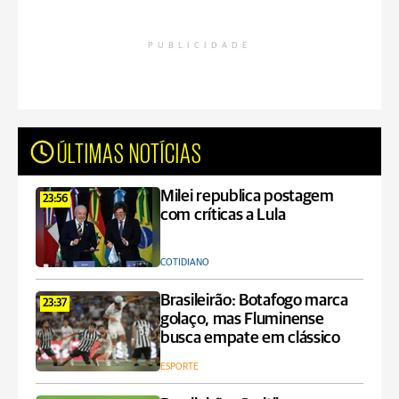
PUBLICIDADE
ÚLTIMAS NOTÍCIAS
Milei republica postagem
23:56
com críticas a Lula
COTIDIANO
Brasileirão: Botafogo marca
23:37
golaço, mas Fluminense
busca empate em clássico
ESPORTE