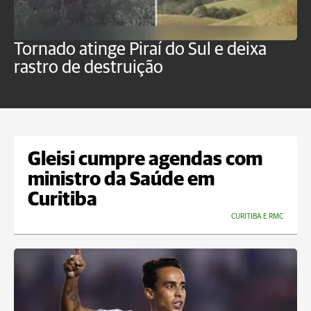
Tornado atinge Piraí do Sul e deixa
H
rastro de destruição
C
m
Gleisi cumpre agendas com
ministro da Saúde em
Curitiba
CURITIBA E RMC