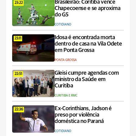
Brasileirão: Coritiba vence
23:22
Chapecoense e se aproxima
do G5
COTIDIANO
Idosa é encontrada morta
23:11
dentro de casa na Vila Odete
em Ponta Grossa
PONTA GROSSA
Gleisi cumpre agendas com
22:51
ministro da Saúde em
Curitiba
CURITIBA E RMC
Ex-Corinthians, Jadson é
22:36
preso por violência
doméstica no Paraná
COTIDIANO