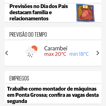
Previsões no Dia dos Pais
destacam família e
relacionamentos
PREVISÃO DO TEMPO
Carambeí
in 18°C
max 20°C
min 18°C
EMPREGOS
Trabalhe como montador de máquinas
em Ponta Grossa; confira as vagas desta
segunda