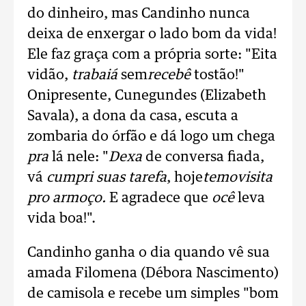
do dinheiro, mas Candinho nunca
deixa de enxergar o lado bom da vida!
Ele faz graça com a própria sorte: "Eita
vidão,
trabaiá
sem
recebê
tostão!"
Onipresente, Cunegundes (Elizabeth
Savala), a dona da casa, escuta a
zombaria do órfão e dá logo um chega
pra
lá nele: "
Dexa
de conversa fiada,
vá
cumpri suas tarefa
, hoje
temo
visita
pro armoço.
E agradece que
ocê
leva
vida boa!".
Candinho ganha o dia quando vê sua
amada Filomena (Débora Nascimento)
de camisola e recebe um simples "bom