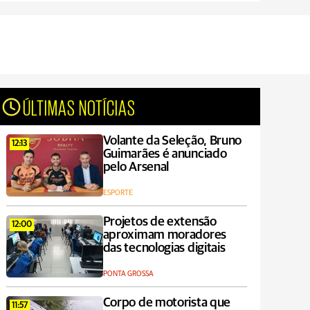
ÚLTIMAS NOTÍCIAS
Volante da Seleção, Bruno
12:13
Guimarães é anunciado
pelo Arsenal
ESPORTE
Projetos de extensão
12:00
aproximam moradores
das tecnologias digitais
PONTA GROSSA
Corpo de motorista que
11:57