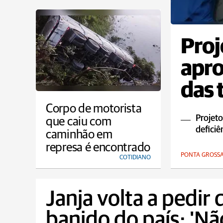
Proj
apr
das 
Corpo de motorista
Projeto
que caiu com
deficiê
caminhão em
represa é encontrado
PONTA GROSS
COTIDIANO
Janja volta a pedir 
banido do país: 'Nã