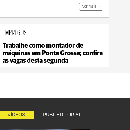
Ver mais
EMPREGOS
Trabalhe como montador de
Carambeí
máquinas em Ponta Grossa; confira
max 20°C
min 18°C
as vagas desta segunda
VÍDEOS
PUBLIEDITORIAL