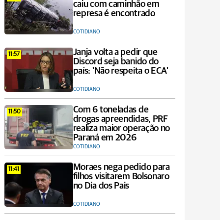
caiu com caminhão em
represa é encontrado
COTIDIANO
Janja volta a pedir que
11:57
Discord seja banido do
país: 'Não respeita o ECA'
COTIDIANO
Com 6 toneladas de
11:50
drogas apreendidas, PRF
realiza maior operação no
Paraná em 2026
COTIDIANO
Moraes nega pedido para
11:41
filhos visitarem Bolsonaro
no Dia dos Pais
COTIDIANO