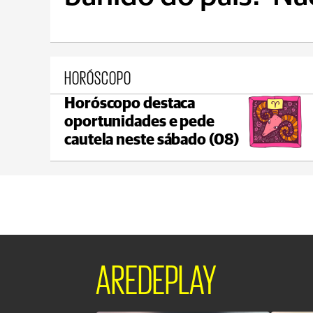
HORÓSCOPO
Horóscopo destaca
Ponta Grossa
oportunidades e pede
max 20°C
min 18°C
cautela neste sábado (08)
AREDEPLAY