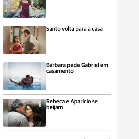
Santo volta para a casa
Bárbara pede Gabriel em
casamento
Rebeca e Aparício se
beijam