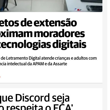
etos de extensão
oximam moradores
tecnologias digitais
 de Letramento Digital atende crianças e adultos com
ncia intelectual da APAM e da Assarte
A
que Discord seja
o respeita o ECA'