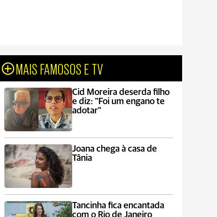
MAIS FAMOSOS E TV
Cid Moreira deserda filho
e diz: "Foi um engano te
adotar"
Joana chega à casa de
Tânia
Tancinha fica encantada
com o Rio de Janeiro