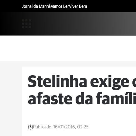
Jornal da Manhã
Vamos Ler
Viver Bem
Stelinha exige 
afaste da famíl
Publicado:
16/01/2016, 02:25