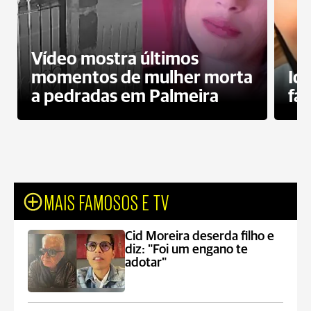
Vídeo mostra últimos
momentos de mulher morta
Id
a pedradas em Palmeira
fa
MAIS FAMOSOS E TV
Cid Moreira deserda filho e
diz: "Foi um engano te
adotar"