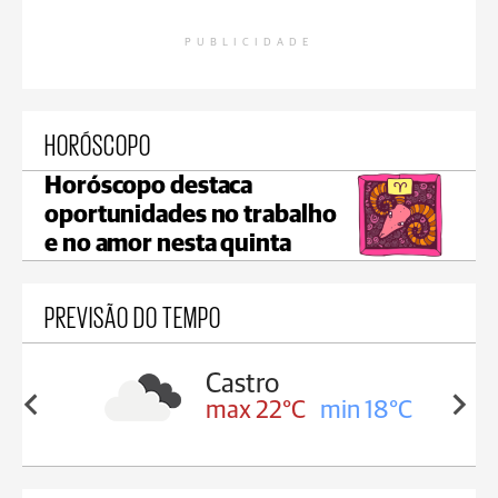
PUBLICIDADE
HORÓSCOPO
Horóscopo destaca
oportunidades no trabalho
e no amor nesta quinta
PREVISÃO DO TEMPO
sa
Castro
in 18°C
max 22°C
min 18°C