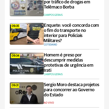
por tráfico de drogas em
Telêmaco Borba
CAMPOS GERAIS
Enquete: você concorda com
09:35
o fim do transporte no
interior para Policiais
Militares?
COTIDIANO
Homem é preso por
09:34
descumprir medidas
protetivas de urgência em
Irati
CAMPOS GERAIS
Sergio Moro destaca projetos
09:31
para concorrer ao Governo
do Estado
AO VIVO