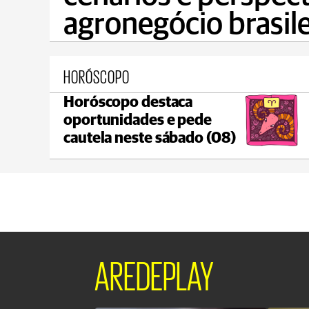
agronegócio brasile
HORÓSCOPO
Horóscopo destaca
Ponta Grossa
oportunidades e pede
max 17°C
min 17°C
cautela neste sábado (08)
AREDEPLAY