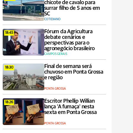
chicote de cavalo para
surrar filho de 5 anos em
SC
COTIDIANO
Fórum da Agricultura
18:45
debate cenários e
perspectivas para o
agronegócio brasileiro
CAMPOS GERAIS
Final de semana será
18:30
chuvoso em Ponta Grossa
e região
PONTA GROSSA
Escritor Phellip Willian
18:26
lança 'A fumaça' nesta
sexta em Ponta Grossa
PONTA GROSSA