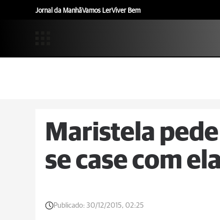
Jornal da Manhã
Vamos Ler
Viver Bem
Maristela pede 
se case com el
Publicado:
30/12/2015, 02:25