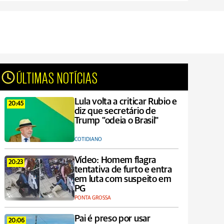
ÚLTIMAS NOTÍCIAS
Lula volta a criticar Rubio e
20:45
diz que secretário de
Trump "odeia o Brasil"
COTIDIANO
Vídeo: Homem flagra
20:23
tentativa de furto e entra
em luta com suspeito em
PG
PONTA GROSSA
Pai é preso por usar
20:06