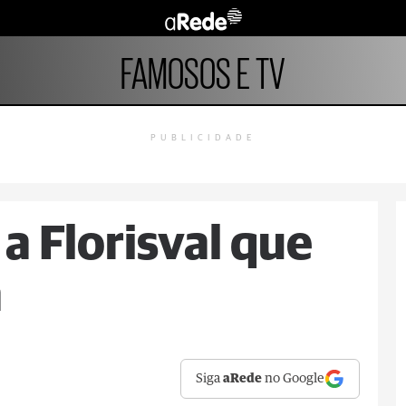
FAMOSOS E TV
PUBLICIDADE
a Florisval que
a
Siga
aRede
no Google