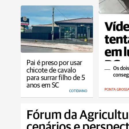
Víde
tent
em l
PG
Pai é preso por usar
Os dois
chicote de cavalo
conseg
para surrar filho de 5
anos em SC
PONTA GROSS
COTIDIANO
Fórum da Agricultu
cenários e perspect