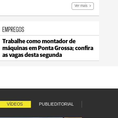
Ver mais
EMPREGOS
Trabalhe como montador de
Carambeí
máquinas em Ponta Grossa; confira
max 18°C
min 17°C
as vagas desta segunda
VÍDEOS
PUBLIEDITORIAL