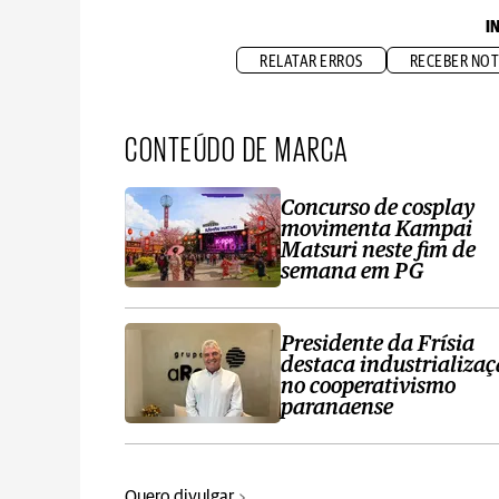
I
RELATAR ERROS
RECEBER NOT
CONTEÚDO DE MARCA
Concurso de cosplay
movimenta Kampai
Matsuri neste fim de
semana em PG
Presidente da Frísia
destaca industrializa
no cooperativismo
paranaense
Quero divulgar