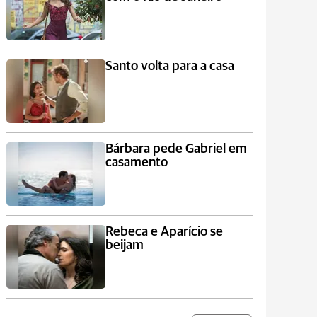
Santo volta para a casa
Bárbara pede Gabriel em
casamento
Rebeca e Aparício se
beijam