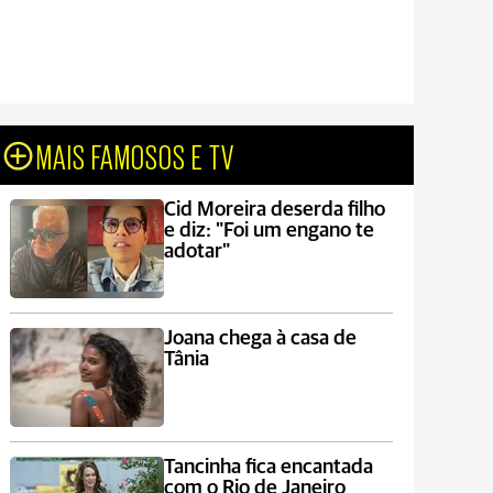
MAIS FAMOSOS E TV
Cid Moreira deserda filho
e diz: "Foi um engano te
adotar"
Joana chega à casa de
Tânia
Tancinha fica encantada
com o Rio de Janeiro