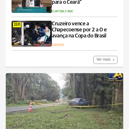
para o Ceará"
CURITIBA E RMC
Cruzeiro vence a
22:11
Chapecoense por 2 a 0 e
avança na Copa do Brasil
ESPORTE
Ver mais