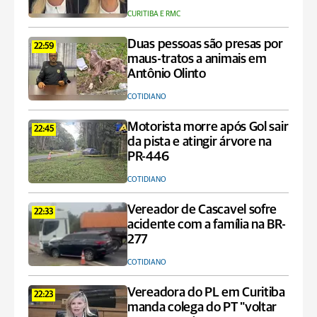
CURITIBA E RMC
Duas pessoas são presas por
22:59
maus-tratos a animais em
Antônio Olinto
COTIDIANO
Motorista morre após Gol sair
22:45
da pista e atingir árvore na
PR-446
COTIDIANO
Vereador de Cascavel sofre
22:33
acidente com a família na BR-
277
COTIDIANO
Vereadora do PL em Curitiba
22:23
manda colega do PT "voltar