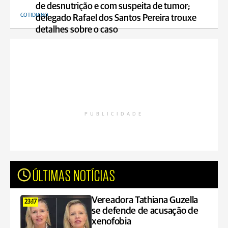
de desnutrição e com suspeita de tumor;
COTIDIANO
delegado Rafael dos Santos Pereira trouxe
detalhes sobre o caso
PUBLICIDADE
ÚLTIMAS NOTÍCIAS
Vereadora Tathiana Guzella
23:17
se defende de acusação de
xenofobia