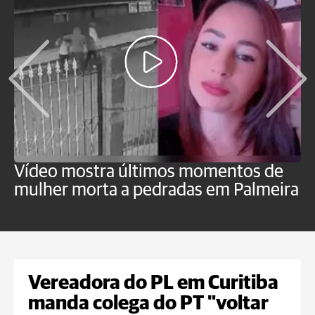
Vídeo mostra últimos momentos de
"
mulher morta a pedradas em Palmeira
c
U
Vereadora do PL em Curitiba
manda colega do PT "voltar