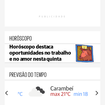
PUBLICIDADE
HORÓSCOPO
Horóscopo destaca
oportunidades no trabalho
e no amor nesta quinta
PREVISÃO DO TEMPO
Carambeí
in 19°C
max 21°C
min 18°C