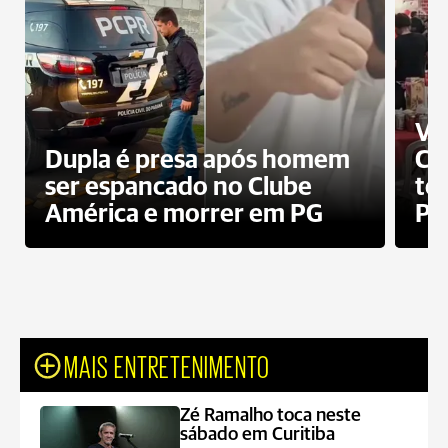
Ví
Dupla é presa após homem
Cl
ser espancado no Clube
te
América e morrer em PG
PG
MAIS ENTRETENIMENTO
Zé Ramalho toca neste
sábado em Curitiba