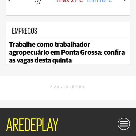
 21°C
min 18°C
max 22°C
min 19°C
EMPREGOS
Trabalhe como trabalhador
agropecuário em Ponta Grossa; confira
as vagas desta quinta
PUBLICIDADE
AREDEPLAY