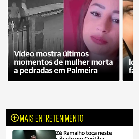
Vídeo mostra últimos
momentos de mulher morta
Id
a pedradas em Palmeira
fa
MAIS ENTRETENIMENTO
Zé Ramalho toca neste