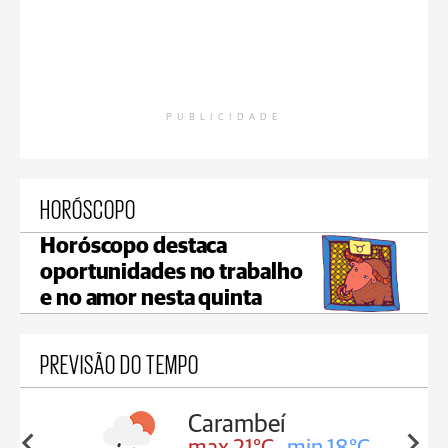
PUBLICIDADE
HORÓSCOPO
Horóscopo destaca
oportunidades no trabalho
e no amor nesta quinta
PREVISÃO DO TEMPO
ambeí
Jaguariaíva