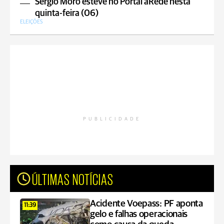
Sergio Moro esteve no Portal aRede nesta
quinta-feira (06)
ELEIÇÕES
PUBLICIDADE
ÚLTIMAS NOTÍCIAS
Acidente Voepass: PF aponta
11:39
gelo e falhas operacionais