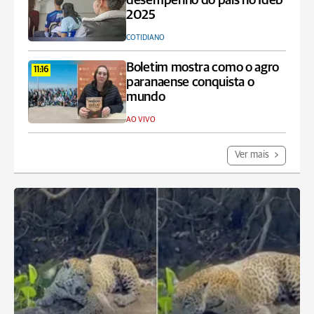
desempenho do país no Ideb
2025
COTIDIANO
Boletim mostra como o agro
11:16
paranaense conquista o
mundo
AO VIVO
Ver mais