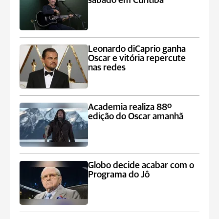
sábado em Curitiba
Leonardo diCaprio ganha
Oscar e vitória repercute
nas redes
Academia realiza 88º
edição do Oscar amanhã
Globo decide acabar com o
Programa do Jô