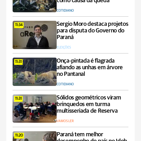
como causa da queda
COTIDIANO
Sergio Moro destaca projetos
11:34
para disputa do Governo do
Paraná
ELEIÇÕES
Onça-pintada é flagrada
11:31
afiando as unhas em árvore
no Pantanal
COTIDIANO
Sólidos geométricos viram
11:31
brinquedos em turma
multisseriada de Reserva
VAMOS LER
Paraná tem melhor
11:20