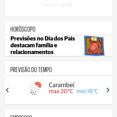
PUBLICIDADE
HORÓSCOPO
Previsões no Dia dos Pais
destacam família e
relacionamentos
PREVISÃO DO TEMPO
Carambeí
in 18°C
max 20°C
min 18°C