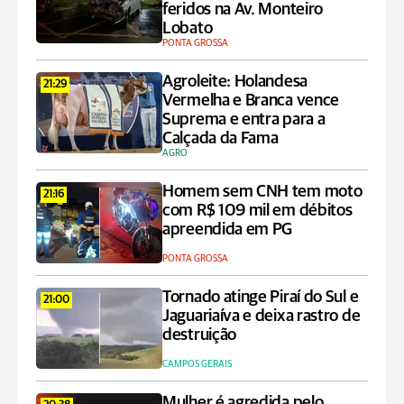
feridos na Av. Monteiro
Lobato
PONTA GROSSA
Agroleite: Holandesa
21:29
Vermelha e Branca vence
Suprema e entra para a
Calçada da Fama
AGRO
Homem sem CNH tem moto
21:16
com R$ 109 mil em débitos
apreendida em PG
PONTA GROSSA
Tornado atinge Piraí do Sul e
21:00
Jaguariaíva e deixa rastro de
destruição
CAMPOS GERAIS
Mulher é agredida pelo