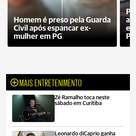
Pa
Homem é preso pela Guarda
ati
Civil após espancar ex-
en
mulher em PG
Pr
MAIS ENTRETENIMENTO
Zé Ramalho toca neste
sábado em Curitiba
Leonardo diCaprio ganha