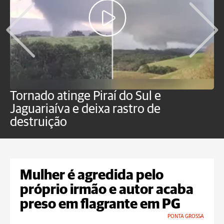
Tornado atinge Piraí do Sul e
H
Jaguariaíva e deixa rastro de
C
destruição
m
Mulher é agredida pelo
próprio irmão e autor acaba
preso em flagrante em PG
PONTA GROSSA