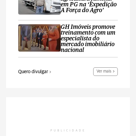
em PG na ‘Expedição
A Força do Agro’
GH Imóveis promove
treinamento com um
especialista do
mercado imobiliário
nacional
Quero divulgar
Ver mais
PUBLICIDADE