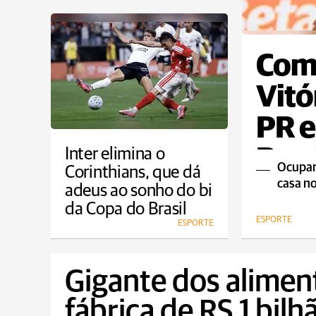
Com 
Vitó
PR e
Bras
Inter elimina o
Ocupand
Corinthians, que dá
casa n
adeus ao sonho do bi
da Copa do Brasil
ESPORTE
ESPORTE
Gigante dos alimen
fábrica de RS 1 bil