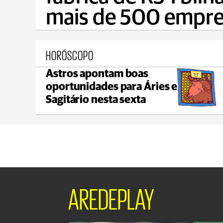
mais de 500 empr
HORÓSCOPO
Astros apontam boas
Castro
oportunidades para Áries e
max 22°C
min 18°C
Sagitário nesta sexta
AREDEPLAY