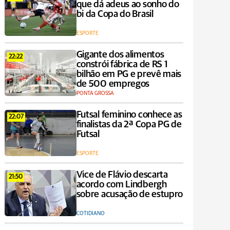
que dá adeus ao sonho do
bi da Copa do Brasil
ESPORTE
Gigante dos alimentos
22:22
constrói fábrica de RS 1
bilhão em PG e prevê mais
de 500 empregos
PONTA GROSSA
Futsal feminino conhece as
22:07
finalistas da 2ª Copa PG de
Futsal
ESPORTE
Vice de Flávio descarta
21:50
acordo com Lindbergh
sobre acusação de estupro
COTIDIANO