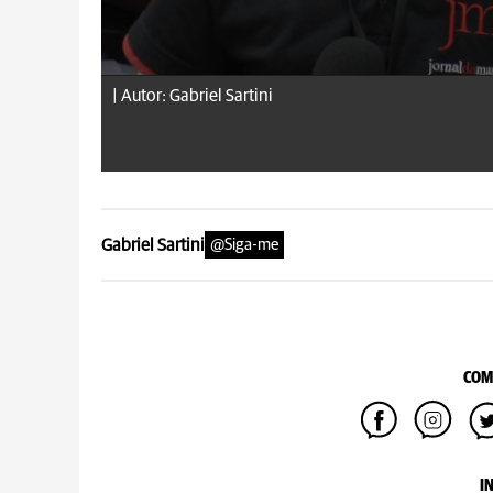
|
Autor: Gabriel Sartini
Gabriel Sartini
@Siga-me
COM
I