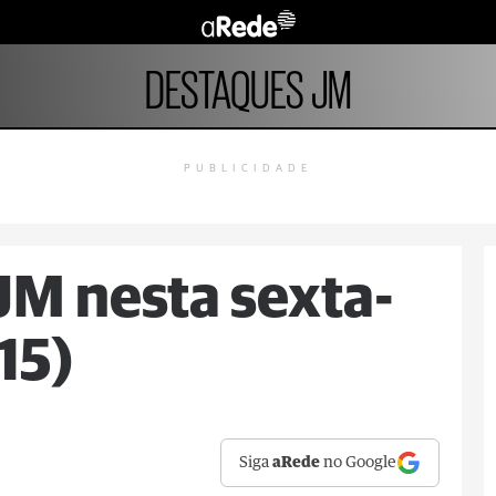
DESTAQUES JM
PUBLICIDADE
M nesta sexta-
15)
Siga
aRede
no Google