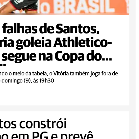
falhas de Santos,
ria goleia Athletico-
 segue na Copa do
il
o o meio da tabela, o Vitória também joga fora de
o domingo (9), às 19h30
tos constrói
hão em PG e prevê