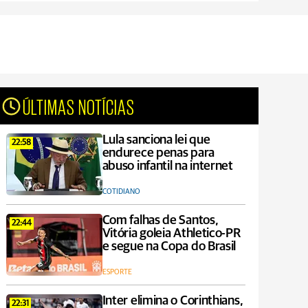
ÚLTIMAS NOTÍCIAS
Lula sanciona lei que
22:58
endurece penas para
abuso infantil na internet
COTIDIANO
Com falhas de Santos,
22:44
Vitória goleia Athletico-PR
e segue na Copa do Brasil
ESPORTE
Inter elimina o Corinthians,
22:31