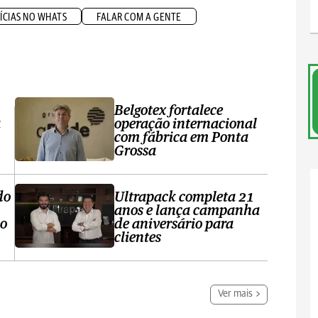
ÍCIAS NO WHATS
FALAR COM A GENTE
Belgotex fortalece
a
operação internacional
com fábrica em Ponta
Grossa
do
Ultrapack completa 21
anos e lança campanha
no
de aniversário para
clientes
Ver mais