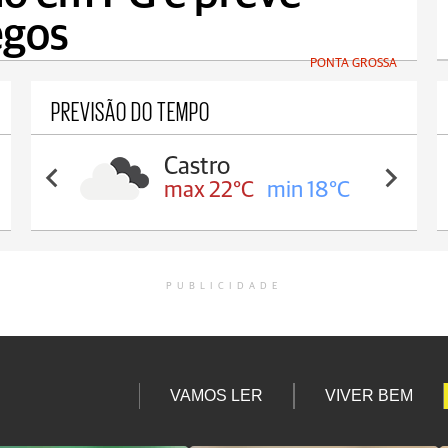
egos
PONTA GROSSA
PREVISÃO DO TEMPO
Carambeí
max 21°C
min 18°C
PUBLICIDADE
VAMOS LER
VIVER BEM