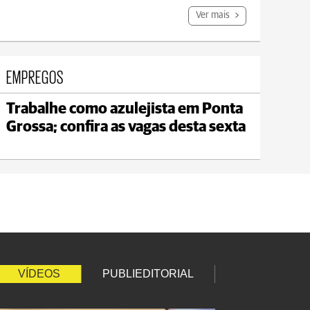
Ver mais
EMPREGOS
Trabalhe como azulejista em Ponta
Jaguariaíva
Grossa; confira as vagas desta sexta
max 22°C
min 19°C
VÍDEOS
PUBLIEDITORIAL