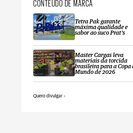
CONTEÚDO DE MARCA
Tetra Pak garante
máxima qualidade e
sabor ao suco Prat’s
Master Cargas leva
materiais da torcida
brasileira para a Copa
Mundo de 2026
Quero divulgar