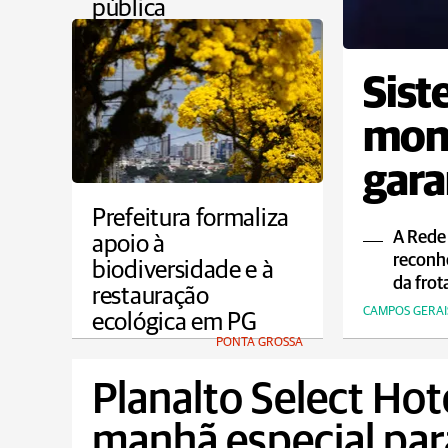
pública
PONTA GROSSA
Sist
moni
gara
ao p
Prefeitura formaliza
A Rede
apoio à
reconh
biodiversidade e à
da frot
restauração
CAMPOS GERAI
ecológica em PG
PONTA GROSSA
Planalto Select Hot
manhã especial para