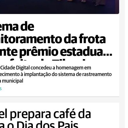
ema de
toramento da frota
nte prêmio estadual
refeito de Tibagi
 Cidade Digital concedeu a homenagem em
ecimento à implantação do sistema de rastreamento
a municipal
S
el prepara café da
 o Dia dos Pais