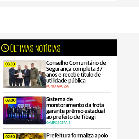
ÚLTIMAS NOTÍCIAS
Conselho Comunitário de
03:30
Segurança completa 37
anos e recebe título de
utilidade pública
PONTA GROSSA
Sistema de
03:00
monitoramento da frota
garante prêmio estadual
ao prefeito de Tibagi
CAMPOS GERAIS
Prefeitura formaliza apoio
02:30