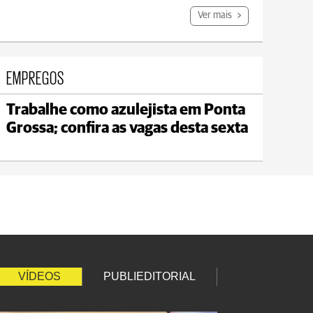
Ver mais
EMPREGOS
Trabalhe como azulejista em Ponta
Carambeí
Grossa; confira as vagas desta sexta
max 21°C
min 18°C
VÍDEOS
PUBLIEDITORIAL