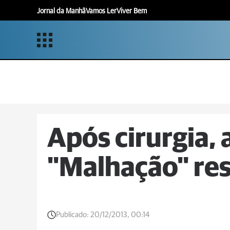
Jornal da Manhã
Vamos Ler
Viver Bem
Após cirurgia, 
"Malhação" res
Publicado:
20/12/2013, 00:14