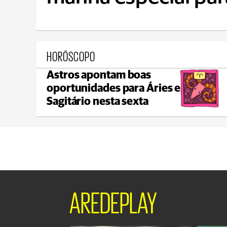
HORÓSCOPO
Astros apontam boas
Ponta Grossa
oportunidades para Áries e
max 21°C
min 18°C
Sagitário nesta sexta
AREDEPLAY