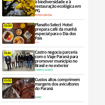
à biodiversidade e à
restauração ecológica em
PG
PONTA GROSSA
Planalto Select Hotel
02:00
prepara café da manhã
especial para o Dia dos
Pais
MIX
Castro negocia parceria
01:30
com o Viaje Paraná para
promover município no
Brasil e no exterior
CAMPOS GERAIS
Custos altos comprimem
01:00
margens dos avicultores
do Paraná
AGRO