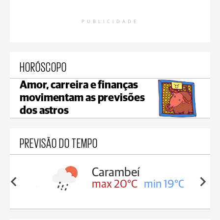
PUBLICIDADE
HORÓSCOPO
Amor, carreira e finanças
movimentam as previsões
dos astros
PREVISÃO DO TEMPO
Carambeí
in 19°C
max 20°C
min 19°C