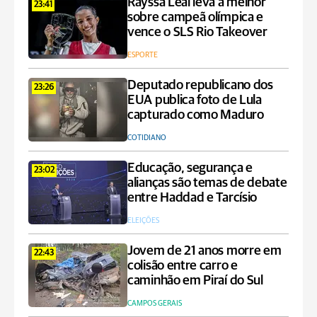
Rayssa Leal leva a melhor
23:41
sobre campeã olímpica e
vence o SLS Rio Takeover
ESPORTE
Deputado republicano dos
23:26
EUA publica foto de Lula
capturado como Maduro
COTIDIANO
Educação, segurança e
23:02
alianças são temas de debate
entre Haddad e Tarcísio
ELEIÇÕES
Jovem de 21 anos morre em
22:43
colisão entre carro e
caminhão em Piraí do Sul
CAMPOS GERAIS