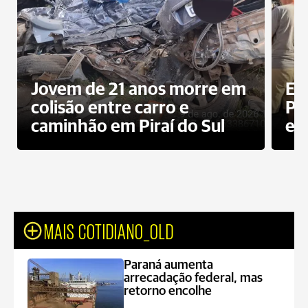
Jovem de 21 anos morre em
Ex
colisão entre carro e
Pe
caminhão em Piraí do Sul
en
MAIS COTIDIANO_OLD
Paraná aumenta
arrecadação federal, mas
retorno encolhe