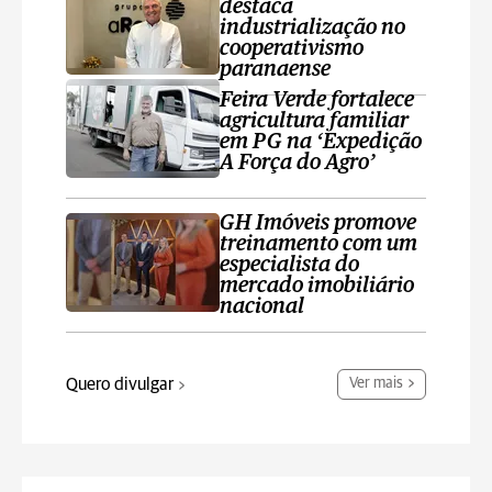
destaca
industrialização no
cooperativismo
paranaense
Feira Verde fortalece
agricultura familiar
em PG na ‘Expedição
A Força do Agro’
GH Imóveis promove
treinamento com um
especialista do
mercado imobiliário
nacional
Quero divulgar
Ver mais