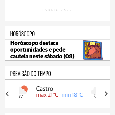
PUBLICIDADE
HORÓSCOPO
Horóscopo destaca
oportunidades e pede
cautela neste sábado (08)
PREVISÃO DO TEMPO
Carambeí
in 18°C
max 20°C
min 18°C