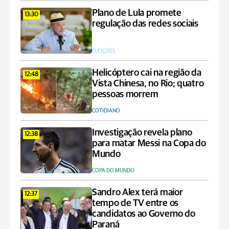
Plano de Lula promete
13:30
regulação das redes sociais
ELEIÇÕES
Helicóptero cai na região da
12:48
Vista Chinesa, no Rio; quatro
pessoas morrem
COTIDIANO
Investigação revela plano
12:38
para matar Messi na Copa do
Mundo
COPA DO MUNDO
Sandro Alex terá maior
12:37
tempo de TV entre os
candidatos ao Governo do
Paraná