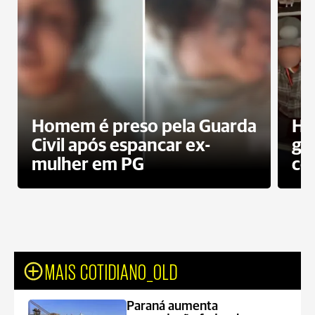
Homem é preso pela Guarda
Ho
Civil após espancar ex-
gr
mulher em PG
co
MAIS COTIDIANO_OLD
Paraná aumenta