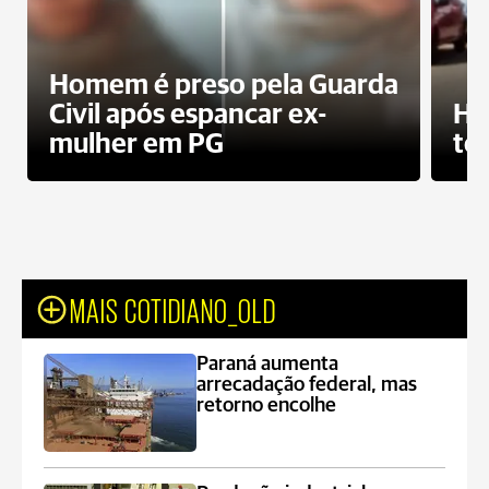
Homem é preso pela Guarda
Civil após espancar ex-
Ho
mulher em PG
te
MAIS COTIDIANO_OLD
Paraná aumenta
arrecadação federal, mas
retorno encolhe