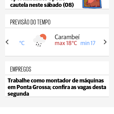
cautela neste sábado (08)
PREVISÃO DO TEMPO
Carambeí
in 18°C
max 18°C
min 17°C
EMPREGOS
Trabalhe como montador de máquinas
em Ponta Grossa; confira as vagas desta
segunda