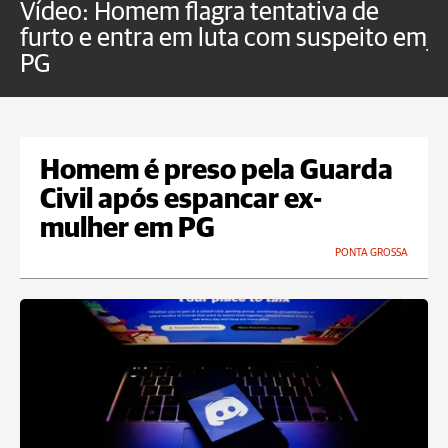
Vídeo: Homem flagra tentativa de
B
furto e entra em luta com suspeito em
j
PG
Homem é preso pela Guarda
Civil após espancar ex-
mulher em PG
PONTA GROSSA