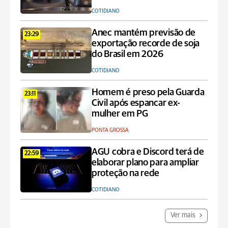
COTIDIANO
Anec mantém previsão de
23:29
exportação recorde de soja
do Brasil em 2026
COTIDIANO
Homem é preso pela Guarda
23:11
Civil após espancar ex-
mulher em PG
PONTA GROSSA
AGU cobra e Discord terá de
22:59
elaborar plano para ampliar
proteção na rede
COTIDIANO
Ver mais