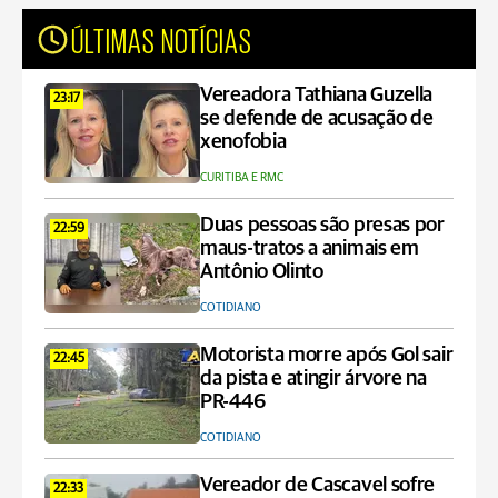
ÚLTIMAS NOTÍCIAS
Vereadora Tathiana Guzella
23:17
se defende de acusação de
xenofobia
CURITIBA E RMC
Duas pessoas são presas por
22:59
maus-tratos a animais em
Antônio Olinto
COTIDIANO
Motorista morre após Gol sair
22:45
da pista e atingir árvore na
PR-446
COTIDIANO
Vereador de Cascavel sofre
22:33