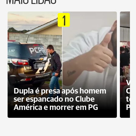
1
Ví
Dupla é presa após homem
Cl
ser espancado no Clube
te
América e morrer em PG
PG