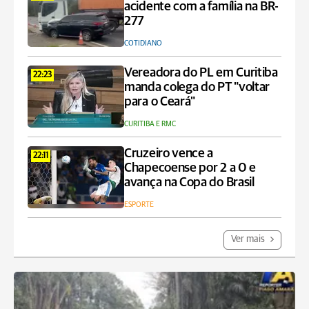
acidente com a família na BR-
277
COTIDIANO
Vereadora do PL em Curitiba
22:23
manda colega do PT "voltar
para o Ceará"
CURITIBA E RMC
Cruzeiro vence a
22:11
Chapecoense por 2 a 0 e
avança na Copa do Brasil
ESPORTE
Ver mais