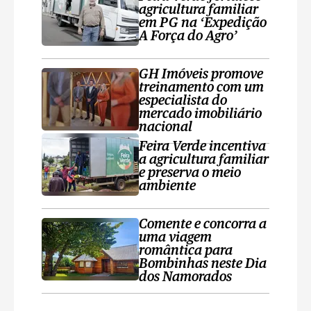
agricultura familiar
em PG na ‘Expedição
A Força do Agro’
GH Imóveis promove
treinamento com um
especialista do
mercado imobiliário
nacional
Feira Verde incentiva
a agricultura familiar
e preserva o meio
ambiente
Comente e concorra a
uma viagem
romântica para
Bombinhas neste Dia
dos Namorados