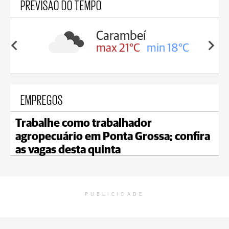
PREVISÃO DO TEMPO
Jaguariaíva
in 18°C
max 21°C
min 20°C
EMPREGOS
Trabalhe como trabalhador
agropecuário em Ponta Grossa; confira
as vagas desta quinta
PUBLICIDADE