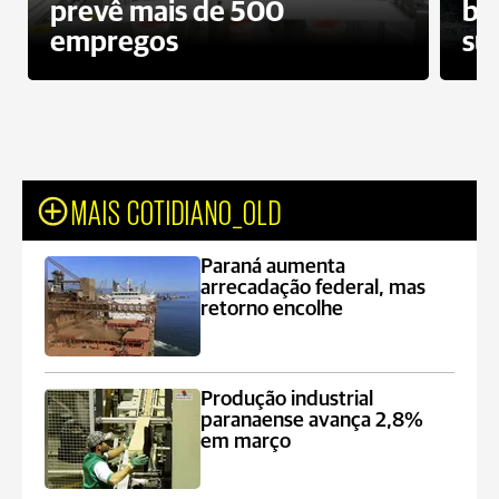
prevê mais de 500
bo
empregos
su
MAIS COTIDIANO_OLD
Paraná aumenta
arrecadação federal, mas
retorno encolhe
Produção industrial
paranaense avança 2,8%
em março