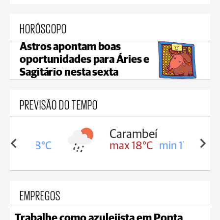
HORÓSCOPO
Astros apontam boas
oportunidades para Áries e
Sagitário nesta sexta
PREVISÃO DO TEMPO
Carambeí
in 18°C
max 18°C
min 17°C
EMPREGOS
Trabalhe como azulejista em Ponta