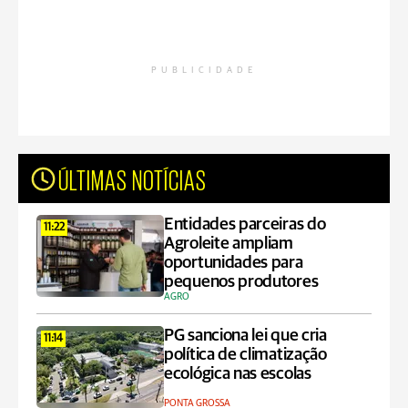
PUBLICIDADE
ÚLTIMAS NOTÍCIAS
Entidades parceiras do
11:22
Agroleite ampliam
oportunidades para
pequenos produtores
AGRO
PG sanciona lei que cria
11:14
política de climatização
ecológica nas escolas
PONTA GROSSA