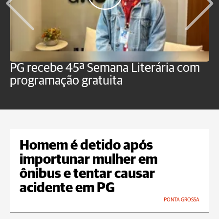
PG recebe 45ª Semana Literária com
P
programação gratuita
t
Homem é detido após
importunar mulher em
ônibus e tentar causar
acidente em PG
PONTA GROSSA