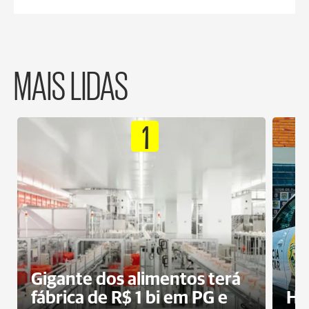
MAIS LIDAS
1
Gigante dos alimentos terá
fábrica de R$ 1 bi em PG e
Ho