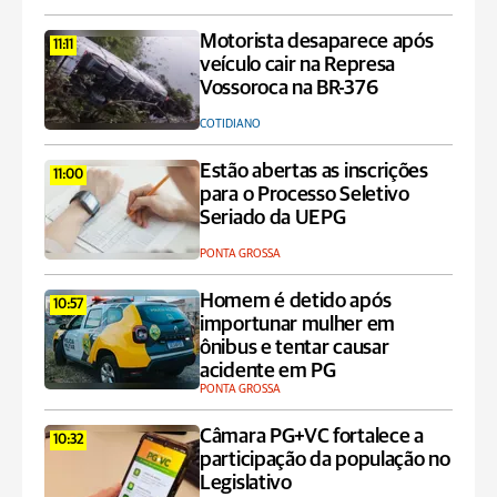
Motorista desaparece após
11:11
veículo cair na Represa
Vossoroca na BR-376
COTIDIANO
Estão abertas as inscrições
11:00
para o Processo Seletivo
Seriado da UEPG
PONTA GROSSA
Homem é detido após
10:57
importunar mulher em
ônibus e tentar causar
acidente em PG
PONTA GROSSA
Câmara PG+VC fortalece a
10:32
participação da população no
Legislativo