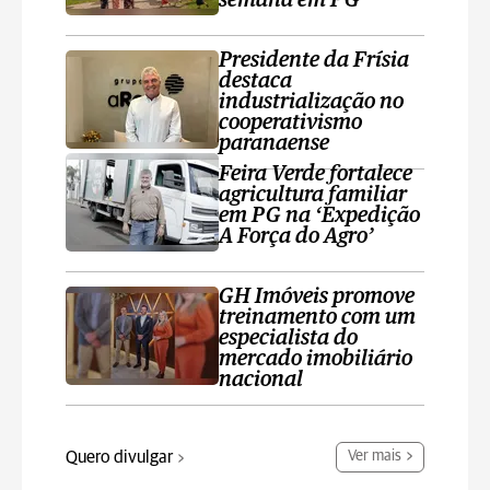
semana em PG
Presidente da Frísia
destaca
industrialização no
cooperativismo
paranaense
Feira Verde fortalece
agricultura familiar
em PG na ‘Expedição
A Força do Agro’
GH Imóveis promove
treinamento com um
especialista do
mercado imobiliário
nacional
Quero divulgar
Ver mais