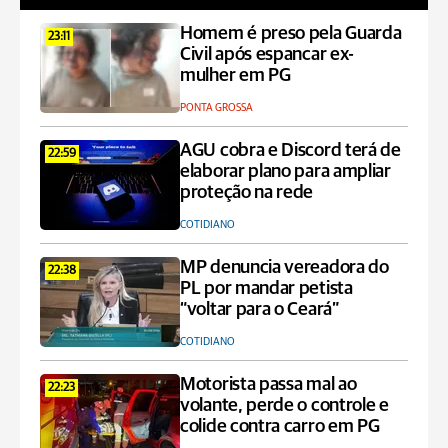
Homem é preso pela Guarda
23:11
Civil após espancar ex-
mulher em PG
PONTA GROSSA
AGU cobra e Discord terá de
22:59
elaborar plano para ampliar
proteção na rede
COTIDIANO
MP denuncia vereadora do
22:38
PL por mandar petista
“voltar para o Ceará”
COTIDIANO
Motorista passa mal ao
22:23
volante, perde o controle e
colide contra carro em PG