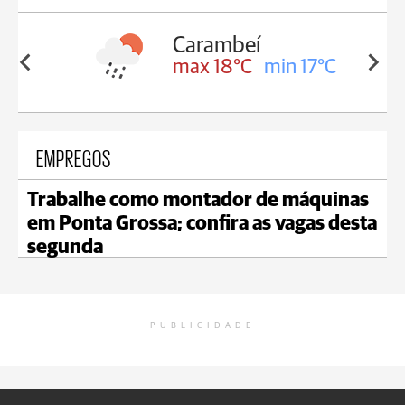
Carambeí
in 18°C
max 18°C
min 17°C
EMPREGOS
Trabalhe como montador de máquinas
em Ponta Grossa; confira as vagas desta
segunda
PUBLICIDADE