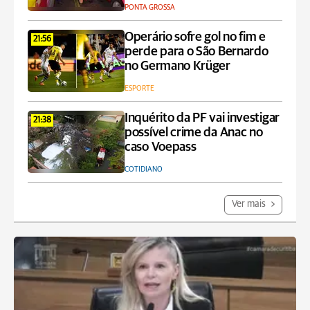
PONTA GROSSA
Operário sofre gol no fim e
21:56
perde para o São Bernardo
no Germano Krüger
ESPORTE
Inquérito da PF vai investigar
21:38
possível crime da Anac no
caso Voepass
COTIDIANO
Ver mais