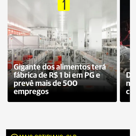
1
Gigante dos alimentos terá
fábrica de R$ 1 bi em PG e
De
prevê mais de 500
mo
empregos
ci