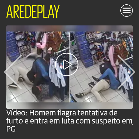
AREDEPLAY
Vídeo: Homem flagra tentativa de
B
furto e entra em luta com suspeito em
j
PG