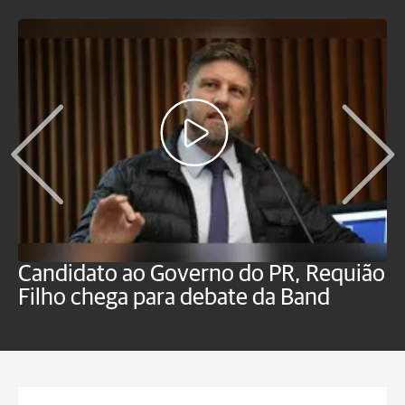
Candidato ao Governo do PR, Requião
S
Filho chega para debate da Band
p
B