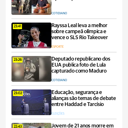
COTIDIANO
Rayssa Leal leva a melhor
23:41
sobre campeã olímpica e
vence o SLS Rio Takeover
ESPORTE
Deputado republicano dos
23:26
EUA publica foto de Lula
capturado como Maduro
COTIDIANO
Educação, segurança e
23:02
alianças são temas de debate
entre Haddad e Tarcísio
ELEIÇÕES
Jovem de 21 anos morre em
22:43