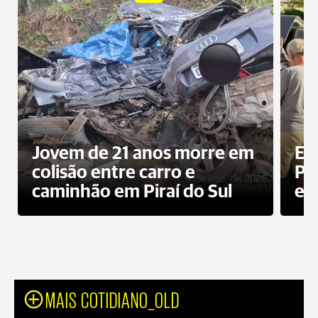
Jovem de 21 anos morre em
Ex
colisão entre carro e
Pe
caminhão em Piraí do Sul
en
MAIS COTIDIANO_OLD