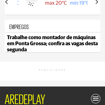
in 19°C
max 20°C
min 19°C
EMPREGOS
Trabalhe como montador de máquinas
em Ponta Grossa; confira as vagas desta
segunda
PUBLICIDADE
AREDEPLAY