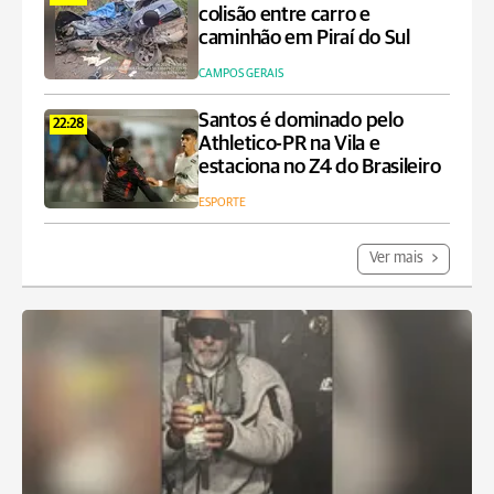
colisão entre carro e
caminhão em Piraí do Sul
CAMPOS GERAIS
Santos é dominado pelo
22:28
Athletico-PR na Vila e
estaciona no Z4 do Brasileiro
ESPORTE
Ver mais