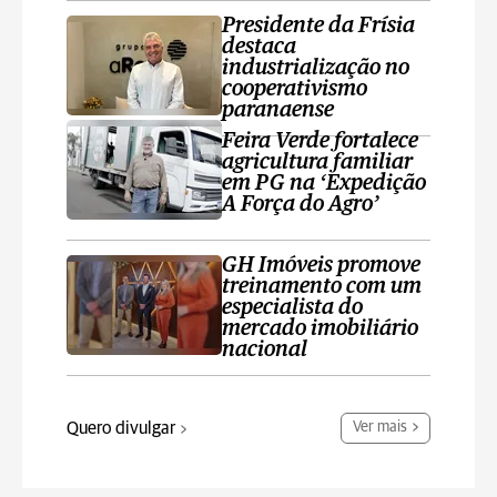
Presidente da Frísia
destaca
industrialização no
cooperativismo
paranaense
Feira Verde fortalece
agricultura familiar
em PG na ‘Expedição
A Força do Agro’
GH Imóveis promove
treinamento com um
especialista do
mercado imobiliário
nacional
Quero divulgar
Ver mais