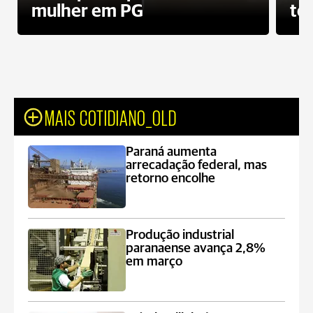
mulher em PG
te
MAIS COTIDIANO_OLD
Paraná aumenta
arrecadação federal, mas
retorno encolhe
Produção industrial
paranaense avança 2,8%
em março