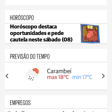
HORÓSCOPO
Horóscopo destaca
oportunidades e pede
cautela neste sábado (08)
PREVISÃO DO TEMPO
Carambeí
in 18°C
max 18°C
min 17°C
EMPREGOS