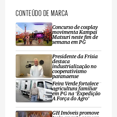
CONTEÚDO DE MARCA
Concurso de cosplay
movimenta Kampai
Matsuri neste fim de
semana em PG
Presidente da Frísia
destaca
industrialização no
cooperativismo
paranaense
Feira Verde fortalece
agricultura familiar
em PG na ‘Expedição
A Força do Agro’
GH Imóveis promove