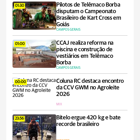
Pilotos de Telêmaco Borba
01:30
disputam o Campeonato
Brasileiro de Kart Cross em
Goiás
CAMPOS GERAIS
CCAJ realiza reforma na
01:00
piscina e construção de
vestiários em Telêmaco
Borba
CAMPOS GERAIS
Coluna RC destaca encontro
00:00
da CCV GWM no Agroleite
2026
MIX
Bitelo ergue 420 kg e bate
23:56
recorde brasileiro