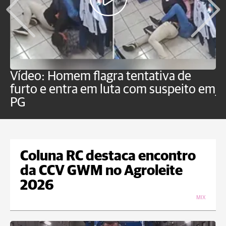
Vídeo: Homem flagra tentativa de
B
furto e entra em luta com suspeito em
j
PG
Coluna RC destaca encontro
da CCV GWM no Agroleite
2026
MIX