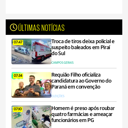
ÚLTIMAS NOTÍCIAS
Troca de tiros deixa policial e
07:47
suspeito baleados em Piraí
do Sul
CAMPOS GERAIS
Requião Filho oficializa
07:34
candidatura ao Governo do
Paraná em convenção
ELEIÇÕES
Homem é preso após roubar
07:10
quatro farmácias e ameaçar
funcionários em PG