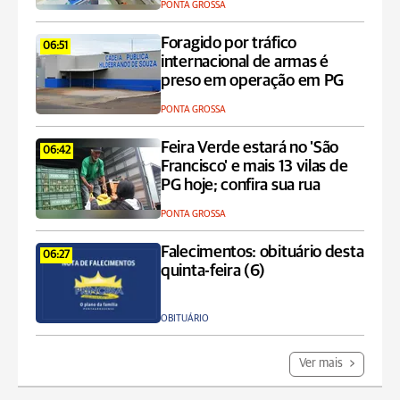
PONTA GROSSA
Foragido por tráfico
06:51
internacional de armas é
preso em operação em PG
PONTA GROSSA
Feira Verde estará no 'São
06:42
Francisco' e mais 13 vilas de
PG hoje; confira sua rua
PONTA GROSSA
Falecimentos: obituário desta
06:27
quinta-feira (6)
OBITUÁRIO
Ver mais