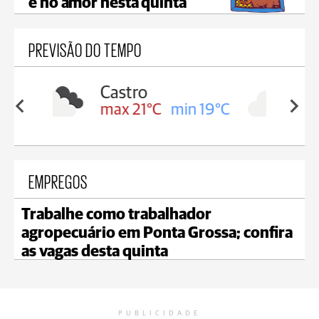
e no amor nesta quinta
PREVISÃO DO TEMPO
Carambeí
in 19°C
max 21°C
min 18°C
EMPREGOS
Trabalhe como trabalhador
agropecuário em Ponta Grossa; confira
as vagas desta quinta
PUBLICIDADE