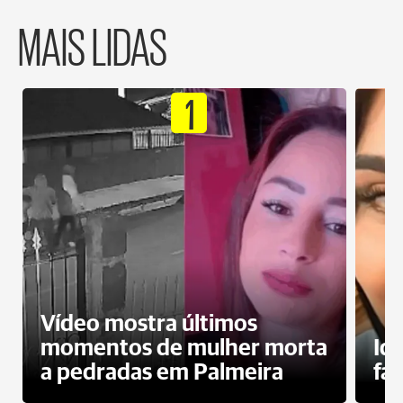
MAIS LIDAS
1
Vídeo mostra últimos
momentos de mulher morta
Id
a pedradas em Palmeira
fa