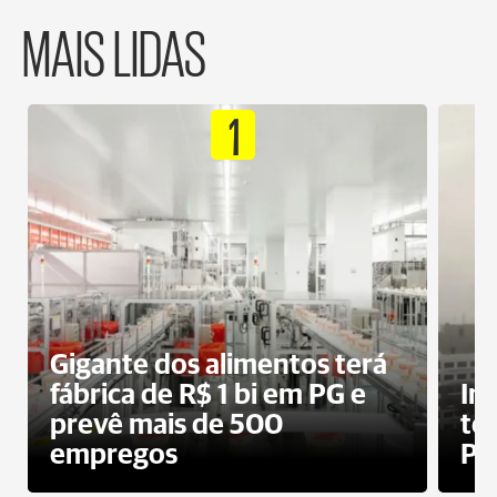
MAIS LIDAS
1
Gigante dos alimentos terá
fábrica de R$ 1 bi em PG e
In
prevê mais de 500
te
empregos
Po