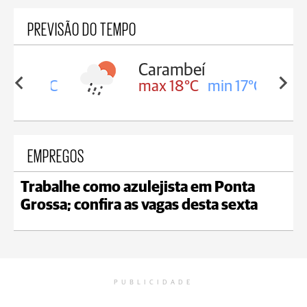
PREVISÃO DO TEMPO
Carambeí
in 18°C
max 18°C
min 17°C
EMPREGOS
Trabalhe como azulejista em Ponta
Grossa; confira as vagas desta sexta
PUBLICIDADE