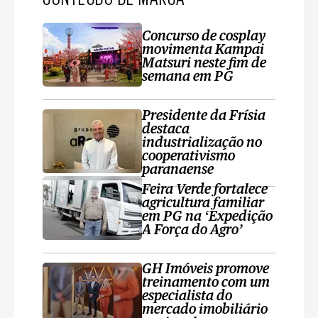
Concurso de cosplay
movimenta Kampai
Matsuri neste fim de
semana em PG
Presidente da Frísia
destaca
industrialização no
cooperativismo
paranaense
Feira Verde fortalece
agricultura familiar
em PG na ‘Expedição
A Força do Agro’
GH Imóveis promove
treinamento com um
especialista do
mercado imobiliário