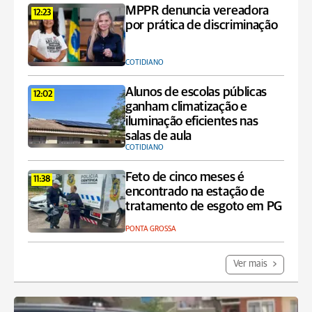
MPPR denuncia vereadora
12:23
por prática de discriminação
COTIDIANO
Alunos de escolas públicas
12:02
ganham climatização e
iluminação eficientes nas
salas de aula
COTIDIANO
Feto de cinco meses é
11:38
encontrado na estação de
tratamento de esgoto em PG
PONTA GROSSA
Ver mais