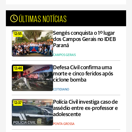
ÚLTIMAS NOTÍCIAS
Sengés conquista o 1º lugar
12:55
dos Campos Gerais no IDEB
Paraná
CAMPOS GERAIS
Defesa Civil confirma uma
12:46
morte e cinco feridos após
ciclone bomba
COTIDIANO
Polícia Civil investiga caso de
12:37
assédio entre ex-professor e
adolescente
PONTA GROSSA