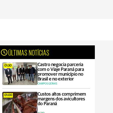
ÚLTIMAS NOTÍCIAS
Castro negocia parceria
01:30
com o Viaje Paraná para
promover município no
Brasil e no exterior
CAMPOS GERAIS
Custos altos comprimem
01:00
margens dos avicultores
do Paraná