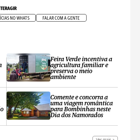
NTERAGIR
ÍCIAS NO WHATS
FALAR COM A GENTE
Feira Verde incentiva a
m
agricultura familiar e
preserva o meio
ambiente
Comente e concorra a
uma viagem romântica
do
para Bombinhas neste
Dia dos Namorados