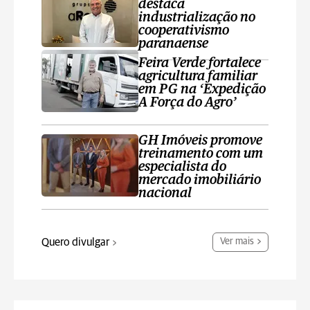
destaca
industrialização no
cooperativismo
paranaense
Feira Verde fortalece
agricultura familiar
em PG na ‘Expedição
A Força do Agro’
GH Imóveis promove
treinamento com um
especialista do
mercado imobiliário
nacional
Quero divulgar
Ver mais