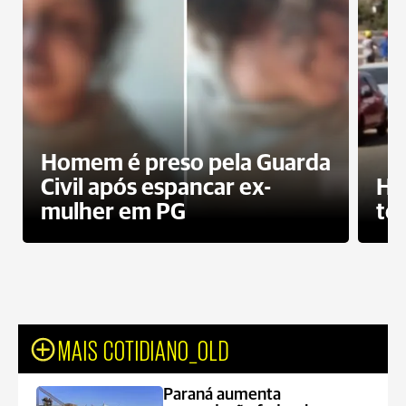
Homem é preso pela Guarda
Civil após espancar ex-
Ho
mulher em PG
te
MAIS COTIDIANO_OLD
Paraná aumenta