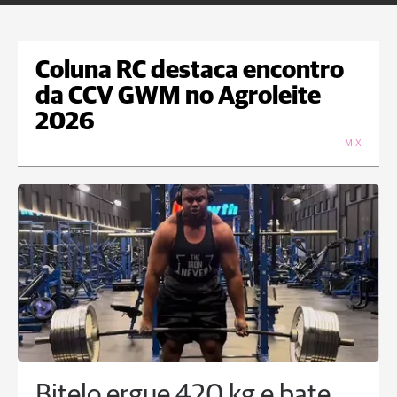
Coluna RC destaca encontro
da CCV GWM no Agroleite
2026
MIX
Bitelo ergue 420 kg e bate