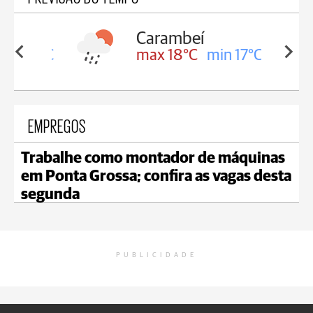
Carambeí
in 18°C
max 18°C
min 17°C
EMPREGOS
Trabalhe como montador de máquinas
em Ponta Grossa; confira as vagas desta
segunda
PUBLICIDADE