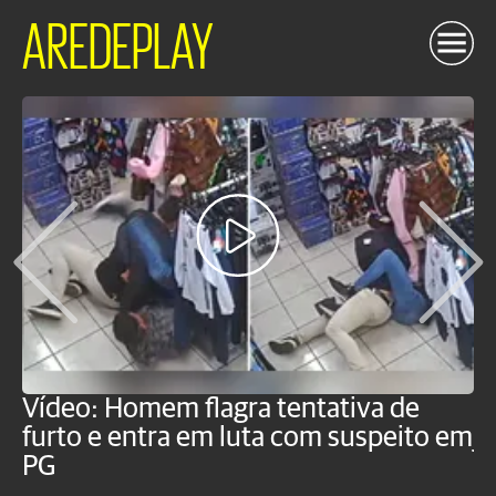
AREDEPLAY
Vídeo: Homem flagra tentativa de
B
furto e entra em luta com suspeito em
j
PG