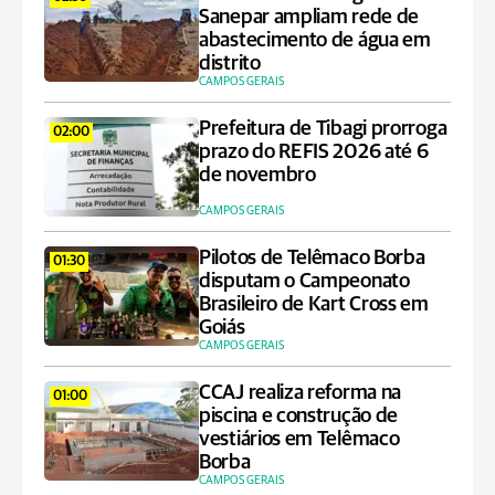
Sanepar ampliam rede de
abastecimento de água em
distrito
CAMPOS GERAIS
Prefeitura de Tibagi prorroga
02:00
prazo do REFIS 2026 até 6
de novembro
CAMPOS GERAIS
Pilotos de Telêmaco Borba
01:30
disputam o Campeonato
Brasileiro de Kart Cross em
Goiás
CAMPOS GERAIS
CCAJ realiza reforma na
01:00
piscina e construção de
vestiários em Telêmaco
Borba
CAMPOS GERAIS